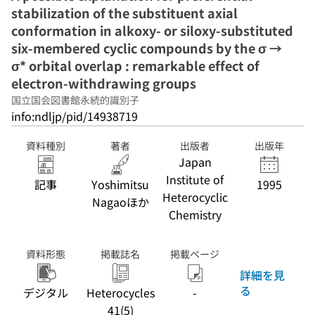
stabilization of the substituent axial
conformation in alkoxy- or siloxy-substituted
six-membered cyclic compounds by the σ →
σ* orbital overlap : remarkable effect of
electron-withdrawing groups
国立国会図書館永続的識別子
info:ndljp/pid/14938719
資料種別
著者
出版者
出版年
Japan
Institute of
記事
Yoshimitsu
1995
Heterocyclic
Nagaoほか
Chemistry
資料形態
掲載誌名
掲載ページ
詳細を見
る
デジタル
Heterocycles
-
41(5)