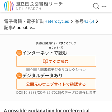
検索を開
メニ
本文へ移動
電子書籍・電子雑誌
巻号
Heterocycles
41 (5)
記事
A possible...
表紙は所蔵館によって異なることが
ヘルプページへのリンク
あります
インターネットで読む
すぐに読む
国立国会図書館デジタルコレクション
デジタルデータあり
公開元のウェブサイトで確認する
DOI[10.3987/COM-95-7026]のデータに遷移します
A possible explanation for preferential