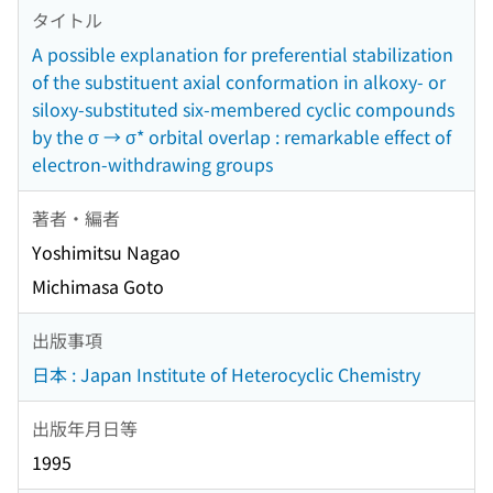
タイトル
A possible explanation for preferential stabilization
of the substituent axial conformation in alkoxy- or
siloxy-substituted six-membered cyclic compounds
by the σ → σ* orbital overlap : remarkable effect of
electron-withdrawing groups
著者・編者
Yoshimitsu Nagao
Michimasa Goto
出版事項
日本 : Japan Institute of Heterocyclic Chemistry
出版年月日等
1995