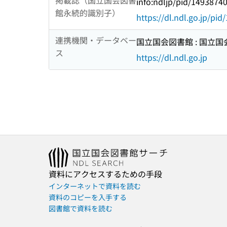
掲載誌（国立国会図書
info:ndljp/pid/1493874
館永続的識別子）
https://dl.ndl.go.jp/pi
連携機関・データベー
国立国会図書館 : 国立
ス
https://dl.ndl.go.jp
資料にアクセスするための手段
インターネットで資料を読む
資料のコピーを入手する
図書館で資料を読む