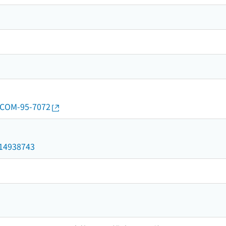
7/COM-95-7072
3
d/14938743