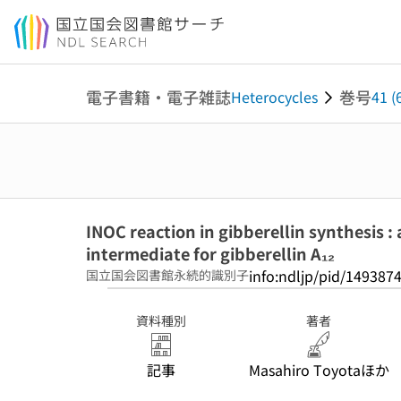
本文へ移動
電子書籍・電子雑誌
巻号
Heterocycles
41 (
INOC reaction in gibberellin synthesis : 
intermediate for gibberellin A₁₂
info:ndljp/pid/149387
国立国会図書館永続的識別子
資料種別
著者
記事
Masahiro Toyotaほか