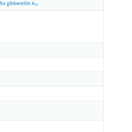
for gibberellin A₁₂