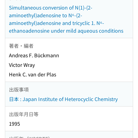
Simultaneous conversion of N(1)-(2-
aminoethyl)adenosine to N⁶-(2-
aminoethyl)adenosine and tricyclic 1. N⁶-
ethanoadenosine under mild aqueous conditions
著者・編者
Andreas F. Bückmann
Victor Wray
Henk C. van der Plas
出版事項
日本 : Japan Institute of Heterocyclic Chemistry
出版年月日等
1995