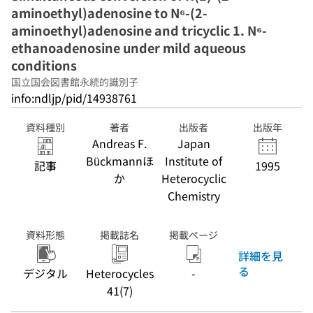
aminoethyl)adenosine to N⁶-(2-
aminoethyl)adenosine and tricyclic 1. N⁶-
ethanoadenosine under mild aqueous
conditions
国立国会図書館永続的識別子
info:ndljp/pid/14938761
資料種別
著者
出版者
出版年
Andreas F.
Japan
Bückmannほ
Institute of
記事
1995
か
Heterocyclic
Chemistry
資料形態
掲載誌名
掲載ページ
詳細を見
る
デジタル
Heterocycles
-
41(7)