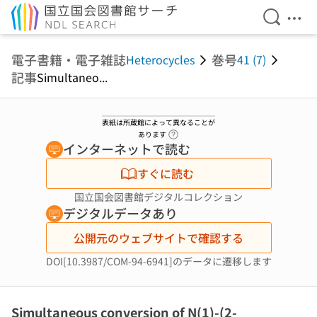
検索を開
メニ
本文へ移動
電子書籍・電子雑誌
巻号
Heterocycles
41 (7)
記事
Simultaneo...
表紙は所蔵館によって異なることが
ヘルプページへのリンク
あります
インターネットで読む
すぐに読む
国立国会図書館デジタルコレクション
デジタルデータあり
公開元のウェブサイトで確認する
DOI[10.3987/COM-94-6941]のデータに遷移します
Simultaneous conversion of N(1)-(2-