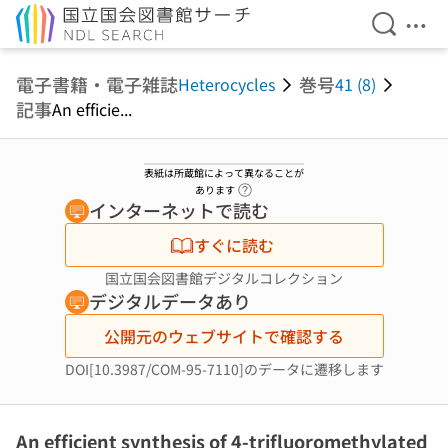
検索を開
メニ
本文へ移動
電子書籍・電子雑誌
巻号
Heterocycles
41 (8)
記事
An efficie...
表紙は所蔵館によって異なることが
ヘルプページへのリンク
あります
インターネットで読む
すぐに読む
国立国会図書館デジタルコレクション
デジタルデータあり
公開元のウェブサイトで確認する
DOI[10.3987/COM-95-7110]のデータに遷移します
An efficient synthesis of 4-trifluoromethylated