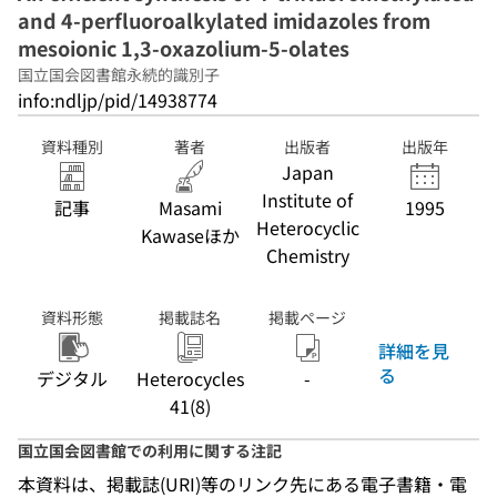
and 4-perfluoroalkylated imidazoles from
mesoionic 1,3-oxazolium-5-olates
国立国会図書館永続的識別子
info:ndljp/pid/14938774
資料種別
著者
出版者
出版年
Japan
Institute of
記事
Masami
1995
Heterocyclic
Kawaseほか
Chemistry
資料形態
掲載誌名
掲載ページ
詳細を見
る
デジタル
Heterocycles
-
41(8)
国立国会図書館での利用に関する注記
本資料は、掲載誌(URI)等のリンク先にある電子書籍・電