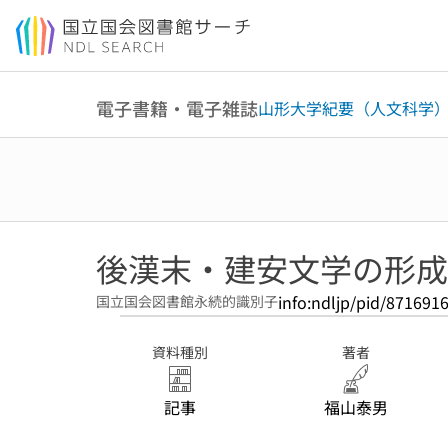
本文へ移動
電子書籍・電子雑誌
山形大学紀要（人文科学
後漢末・建安文学の形成
info:ndljp/pid/871691
国立国会図書館永続的識別子
資料種別
著者
記事
福山泰男