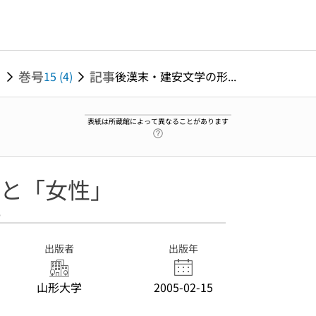
巻号
記事
）
15 (4)
後漢末・建安文学の形...
表紙は所蔵館によって異なることがあります
ヘルプページへのリンク
と「女性」
6
出版者
出版年
山形大学
2005-02-15