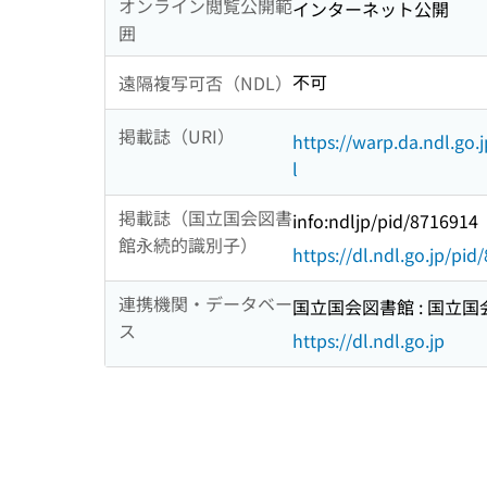
オンライン閲覧公開範
インターネット公開
囲
不可
遠隔複写可否（NDL）
掲載誌（URI）
https://warp.da.ndl.go
l
掲載誌（国立国会図書
info:ndljp/pid/8716914
館永続的識別子）
https://dl.ndl.go.jp/pi
連携機関・データベー
国立国会図書館 : 国立
ス
https://dl.ndl.go.jp