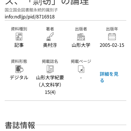
ズ、「剽窃」の論理
国立国会図書館永続的識別子
info:ndljp/pid/8716918
資料種別
著者
出版者
出版年
記事
奥村淳
山形大学
2005-02-15
資料形態
掲載誌名
掲載ページ
詳細を見
デジタル
山形大学紀要
-
る
（人文科学）
15(4)
書誌情報