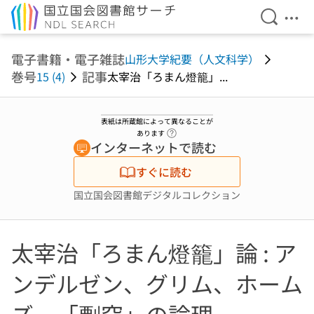
検索を開
メニ
本文へ移動
電子書籍・電子雑誌
山形大学紀要（人文科学）
巻号
記事
15 (4)
太宰治「ろまん燈籠」...
表紙は所蔵館によって異なることが
ヘルプページへのリンク
あります
インターネットで読む
すぐに読む
国立国会図書館デジタルコレクション
太宰治「ろまん燈籠」論 : ア
ンデルゼン、グリム、ホーム