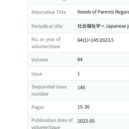
Needs of Parents Regardi
Alternative Title
社会福祉学 = Japanese 
Periodical title
No. or year of
64(1)=145:2023.5
volume/issue
64
Volume
1
Issue
Sequential issue
145
number
15-30
Pages
Publication date of
2023-05
volume/issue