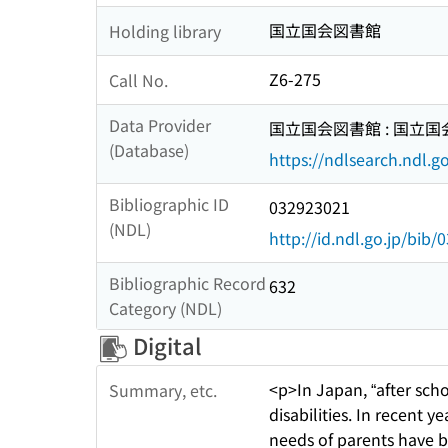
国立国会図書館
Holding library
Z6-275
Call No.
Data Provider
国立国会図書館 : 国立
(Database)
https://ndlsearch.ndl.go
Bibliographic ID
032923021
(NDL)
http://id.ndl.go.jp/bib
Bibliographic Record
632
Category (NDL)
Digital
<p>In Japan, “after scho
Summary, etc.
disabilities. In recent 
needs of parents have b