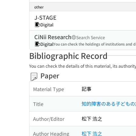
other
J-STAGE
Digital
CiNii Research
Search Service
Digital
You can check the holdings of institutions and d
Bibliographic Record
You can check the details of this material, its authori
Paper
記事
Material Type
知的障害のある子どもの
Title
松下 浩之
Author/Editor
松下 浩之
Author Heading