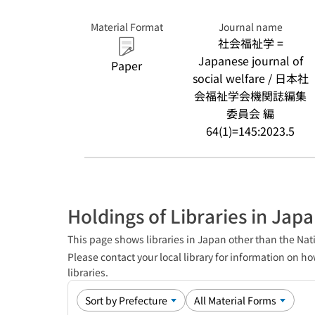
Material Format
Journal name
社会福祉学 =
Japanese journal of
Paper
social welfare / 日本社
会福祉学会機関誌編集
委員会 編
64(1)=145:2023.5
Holdings of Libraries in Jap
This page shows libraries in Japan other than the Nati
Please contact your local library for information on ho
libraries.