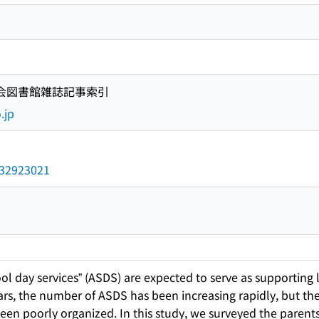
国会図書館雑誌記事索引
.jp
/032923021
ol day services” (ASDS) are expected to serve as supporting le
years, the number of ASDS has been increasing rapidly, but the
een poorly organized. In this study, we surveyed the parents