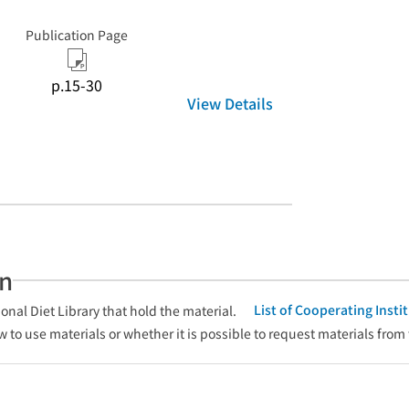
Publication Page
p.15-30
View Details
an
List of Cooperating Inst
onal Diet Library that hold the material.
w to use materials or whether it is possible to request materials from