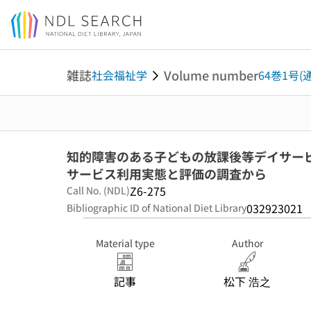
Jump to main content
雑誌
Volume number
社会福祉学
64巻1号(通
知的障害のある子どもの放課後等デイサービ
サービス利用実態と評価の調査から
Z6-275
Call No. (NDL)
032923021
Bibliographic ID of National Diet Library
Material type
Author
記事
松下 浩之