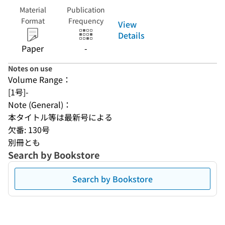
Material
Publication
Format
Frequency
View
Details
Paper
-
Notes on use
Volume Range：
[1号]-
Note (General)：
本タイトル等は最新号による
欠番: 130号
別冊とも
Search by Bookstore
Search by Bookstore