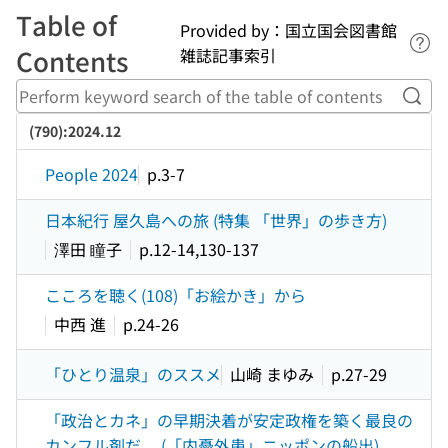
Table of
Provided by：国立国会図書館
Lin
Contents
雑誌記事索引
Perf
(790):2024.12
People 2024
p.3-7
日本紀行 屋久島への旅 (特集 「世界」の歩き方)
澤田 瞳子
p.12-14,130-137
こころを聴く(108)「お絵かき」から
中西 進
p.24-26
「ひとり温泉」のススメ
山崎 まゆみ
p.27-29
「政治とカネ」の早期決着が安定政権を築く最良の
カンフル剤だ。 (「内憂外患」ニッポンの船出)