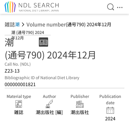
Open Se
Ope
Jump to main content
雑誌
Volume number
潮
(通号790) 2024年12月
潮 (通号790) 2024
年12月
潮
(通号790) 2024年12月
Call No. (NDL)
Z23-13
Bibliographic ID of National Diet Library
000000001821
Material type
Author
Publisher
Publication
date
雑誌
潮出版社 [編]
潮出版社
2024