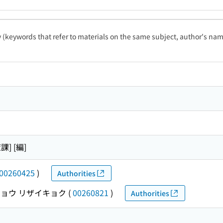
ty (keywords that refer to materials on the same subject, author's name
] [編]
00260425
)
Authorities
ョウ リザイキョク
(
00260821
)
Authorities