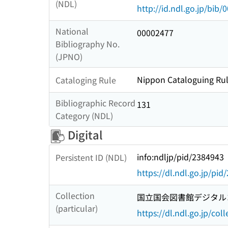
(NDL)
http://id.ndl.go.jp/bib
National
00002477
Bibliography No.
(JPNO)
Nippon Cataloguing Rul
Cataloging Rule
Bibliographic Record
131
Category (NDL)
Digital
info:ndljp/pid/2384943
Persistent ID (NDL)
https://dl.ndl.go.jp/pi
Collection
国立国会図書館デジタルコ
(particular)
https://dl.ndl.go.jp/col