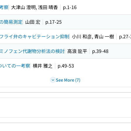
考察
大津山 澄明, 浅田 晴香
p.1-16
の簡易測定
山田 宏
p.17-25
フライ弁のキャビテーション抑制
小川 和彦, 青山 一樹
p.27-
ミノフェン代謝物分析法の検討
高浪 龍平
p.39-48
ついての一考察
横井 雅之
p.49-53
See More (7)