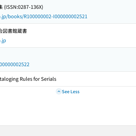
SSN:0287-136X)
go.jp/books/R100000002-I000000002521
国会図書館蔵書
.jp
/000000002522
taloging Rules for Serials
See Less