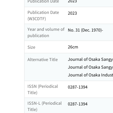
2023
Publication Date
Publication Date
2023
(W3CDTF)
Year and volume of
No. 31 (Dec. 1970)-
publication
26cm
Size
Journal of Osaka Sangyo
Alternative Title
Journal of Osaka Sangyo
Journal of Osaka Industr
ISSN (Periodical
0287-1394
Title)
ISSN-L (Periodical
0287-1394
Title)