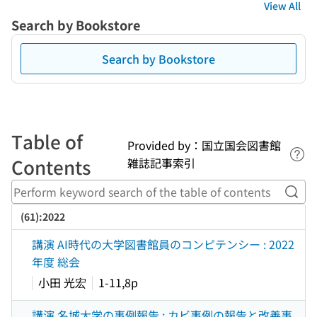
View All
Search by Bookstore
Search by Bookstore
Table of
Provided by：国立国会図書館
Lin
Contents
雑誌記事索引
Perf
(61):2022
講演 AI時代の大学図書館員のコンピテンシー : 2022
年度 総会
小田 光宏
1-11,8p
講演 名城大学の事例報告 : カビ事例の報告と改善事