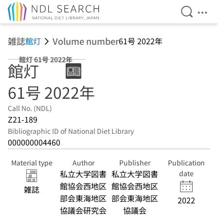
Open Se
Ope
Jump to main content
雑誌
Volume number
館灯
61号 2022年
館灯 61号 2022年
館灯
61号 2022年
Call No. (NDL)
Z21-189
Bibliographic ID of National Diet Library
000000004460
Material type
Author
Publisher
Publication
私立大学図書
私立大学図書
date
館協会西地区
館協会西地区
雑誌
部会東海地区
部会東海地区
2022
協議会研究会
協議会