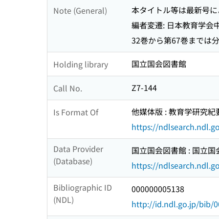
本タイトル等は最新号に
Note (General)
編者変遷: 日本教育学会中国
32巻から第67巻までは
国立国会図書館
Holding library
Z7-144
Call No.
他媒体版 : 教育学研究紀要 (I
Is Format Of
https://ndlsearch.ndl.
Data Provider
国立国会図書館 : 国立
(Database)
https://ndlsearch.ndl.go
Bibliographic ID
000000005138
(NDL)
http://id.ndl.go.jp/bib