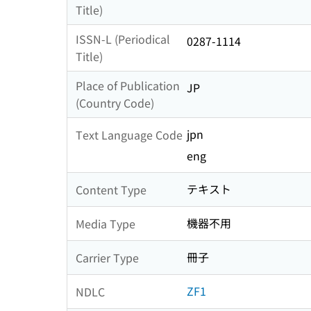
Title)
ISSN-L (Periodical
0287-1114
Title)
Place of Publication
JP
(Country Code)
jpn
Text Language Code
eng
テキスト
Content Type
機器不用
Media Type
冊子
Carrier Type
ZF1
NDLC