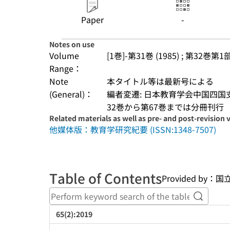
Paper
-
Notes on use
Volume
[1巻]-第31巻 (1985) ; 第32巻第1部 
Range：
Note
本タイトル等は最新号による
(General)：
編者変遷: 日本教育学会中国四国支部
32巻から第67巻までは分冊刊行
Related materials as well as pre- and post-revision 
他媒体版：教育学研究紀要 (ISSN:1348-7507)
Table of Contents
Provided b
Perform
65(2):2019