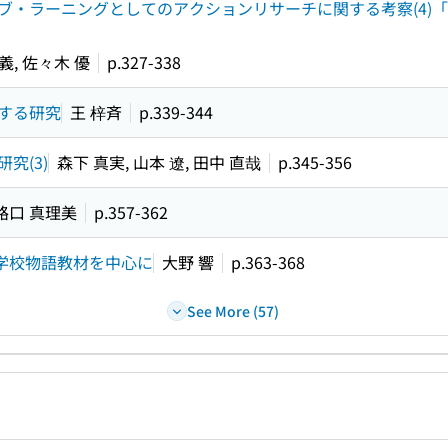
ブ・ラーニングとしてのアクションリサーチに関する考察(4)
義, 佐々木 優
p.327-338
する研究
王 梓斉
p.339-344
究(3)
森下 真実, 山本 遼, 田中 直哉
p.345-356
路口 真理美
p.357-362
小学校物語教材を中心に
大野 響
p.363-368
See More (57)