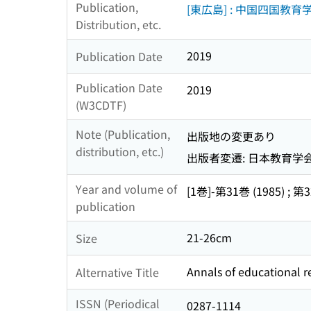
Publication,
[東広島] : 中国四国教育
Distribution, etc.
2019
Publication Date
Publication Date
2019
(W3CDTF)
Note (Publication,
出版地の変更あり
distribution, etc.)
出版者変遷: 日本教育学会
Year and volume of
[1巻]-第31巻 (1985) ; 第
publication
21-26cm
Size
Annals of educational r
Alternative Title
ISSN (Periodical
0287-1114