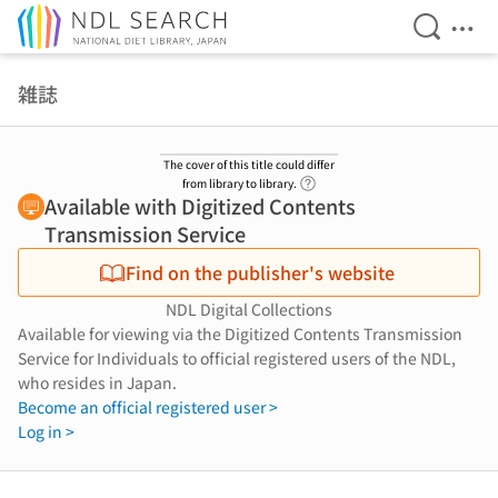
Open Se
Ope
Jump to main content
雑誌
The cover of this title could differ
Link to Help Page
from library to library.
Available with Digitized Contents
Transmission Service
Find on the publisher's website
NDL Digital Collections
Available for viewing via the Digitized Contents Transmission
Service for Individuals to official registered users of the NDL,
who resides in Japan.
Become an official registered user >
Log in >