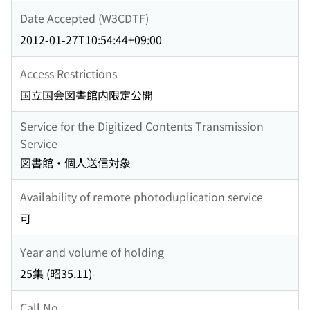
Date Accepted (W3CDTF)
2012-01-27T10:54:44+09:00
Access Restrictions
国立国会図書館内限定公開
Service for the Digitized Contents Transmission
Service
図書館・個人送信対象
Availability of remote photoduplication service
可
Year and volume of holding
25集 (昭35.11)-
Call No.