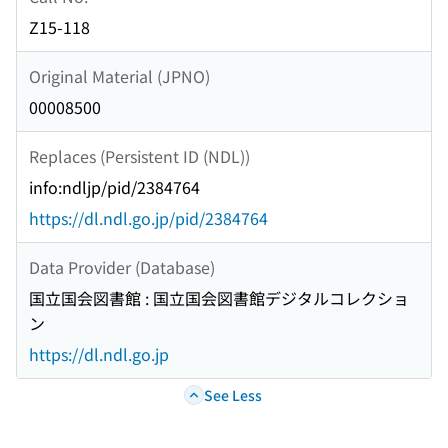
Z15-118
Original Material (JPNO)
00008500
Replaces (Persistent ID (NDL))
info:ndljp/pid/2384764
https://dl.ndl.go.jp/pid/2384764
Data Provider (Database)
国立国会図書館 : 国立国会図書館デジタルコレクショ
ン
https://dl.ndl.go.jp
See Less