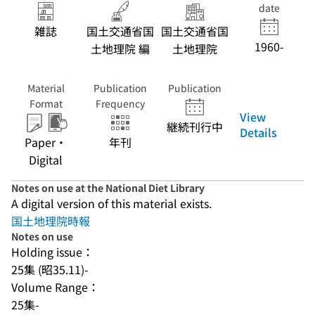
date
雑誌
国土交通省国
国土交通省国
1960-
土地理院 編
土地理院
Material
Publication
Publication
Format
Frequency
View
継続刊行中
Details
Paper・
年刊
Digital
Notes on use at the National Diet Library
A digital version of this material exists.
国土地理院時報
Notes on use
Holding issue：
25集 (昭35.11)-
Volume Range：
25集-