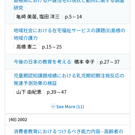
島根県における戸建住宅の現状と動向に関する調査
研究
亀崎 美苗, 塩田 洋三
p.5～14
地域社会における在宅福祉サービスの課題(8)島根の
地域介護力
高橋 憲二
p.15～25
今後の日本の教育を考える
橋本 幸子
p.27～37
児童期認知課題成績における乳児期初期注視反応の
発達予測効果の検証
山下 由紀恵
p.39～47
See More (11)
(40) 2002
消費者教育におけるつけるべき能力内容--高齢者の