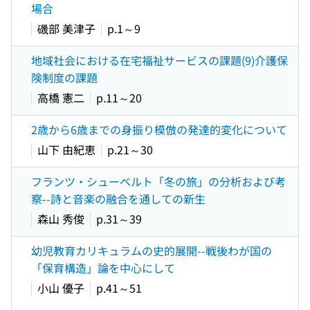
場合
磯部 美津子
p.1～9
地域社会における在宅福祉サービスの課題(9)介護保
険制度の課題
高橋 憲二
p.11～20
2歳から6歳までの身振り模倣の発達的変化について
山下 由紀恵
p.21～30
フランツ・シューベルト「冬の旅」の分析および考
察--詩と音楽の融合を通しての新生
森山 秀俊
p.31～39
幼児教育カリキュラムの史的展開--戦後わが国の
「保育構造」論を中心にして
小山 優子
p.41～51