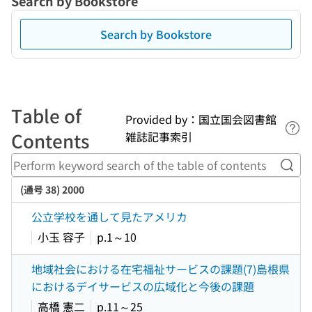
Search by Bookstore
Search by Bookstore
Table of
Provided by：国立国会図書館
Lin
Contents
雑誌記事索引
Perf
(通号 38) 2000
公立学校を通して見たアメリカ
小玉 容子
p.1～10
地域社会における在宅福祉サービスの課題(7)島根県
におけるデイサービスの広域化と今後の課題
高橋 憲二
p.11～25