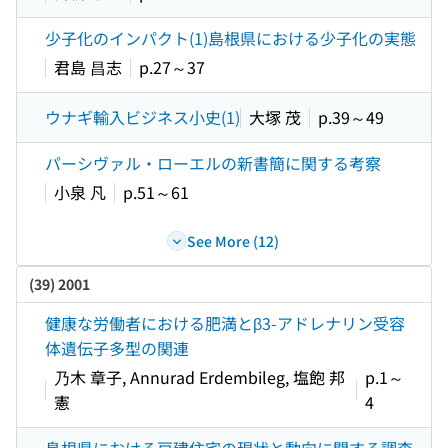
少子化のインパクト(1)島根県における少子化の実態
君島 昌志
p.27～37
ウナギ輸入ビジネス小史(1)
大塚 茂
p.39～49
パーシヴァル・ローエルの新書簡に関する考察
小泉 凡
p.51～61
See More (12)
(39) 2001
健康な労働者における肥満とβ3-アドレナリン受容
体遺伝子多型の関連
乃木 章子, Annurad Erdembileg, 塩飽 邦
p.1～
憲
4