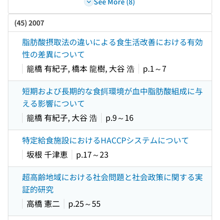
See More (8)
(45) 2007
脂肪酸摂取法の違いによる食生活改善における有効
性の差異について
籠橋 有紀子, 橋本 龍樹, 大谷 浩
p.1～7
短期および長期的な食餌環境が血中脂肪酸組成に与
える影響について
籠橋 有紀子, 大谷 浩
p.9～16
特定給食施設におけるHACCPシステムについて
坂根 千津恵
p.17～23
超高齢地域における社会問題と社会政策に関する実
証的研究
高橋 憲二
p.25～55