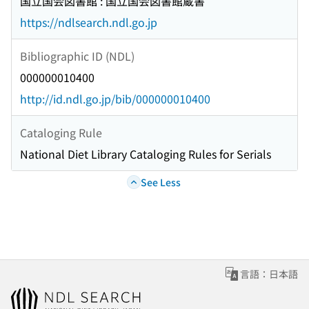
国立国会図書館 : 国立国会図書館蔵書
https://ndlsearch.ndl.go.jp
Bibliographic ID (NDL)
000000010400
http://id.ndl.go.jp/bib/000000010400
Cataloging Rule
National Diet Library Cataloging Rules for Serials
See Less
言語：日本語