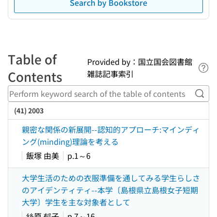
Search by Bookstore
Table of
Provided by：国立国会図書館
Lin
Contents
雑誌記事索引
Perf
(41) 2003
親密な関係の新展開--認知的アプローチ:マインディ
ング(minding)理論を考える
飯塚 由美
p.1～6
大学生活のための衣服準備を通してみる学生らしさ
のアイデンティティ--本学〔島根県立島根女子短期
大学〕学生を主な対象者として
絲原 郁子
p.7～16