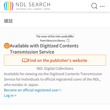
Open Se
Ope
Jump to main content
雑誌
The cover of this title could differ
Link to Help Page
from library to library.
Available with Digitized Contents
Transmission Service
Find on the publisher's website
NDL Digital Collections
Available for viewing via the Digitized Contents Transmission
Service for Individuals to official registered users of the NDL,
who resides in Japan.
Become an official registered user >
Log in >