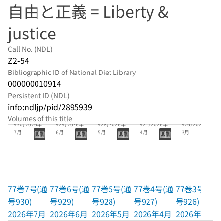
自由と正義 = Liberty &
justice
Call No. (NDL)
Z2-54
Bibliographic ID of National Diet Library
000000010914
Persistent ID (NDL)
info:ndljp/pid/2895939
77巻7号(通号
77巻6号(通号
77巻5号(通号
77巻4号(通号
77巻3号(通号
Volumes of this title
930) 2026年
929) 2026年
928) 2026年
927) 2026年
926) 2026年
7月
6月
5月
4月
3月
77巻7号(通
77巻6号(通
77巻5号(通
77巻4号(通
77巻3号(通
号930)
号929)
号928)
号927)
号926)
2026年7月
2026年6月
2026年5月
2026年4月
2026年3月