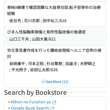
単純X線像で確認困難な大腿骨頚部,転子部骨折の治療
経験
梶谷充 ; 花川志郎 ; 田中祐三/616
びまん性脳軸索損傷と局所性脳挫傷の後遺症
山口三千夫 ; 山田大豪/621
労災意見書作成を行った腰椎椎間板ヘルニア症例の検
討
岩崎廉平 ; 河本正昭 ; 杉谷繁樹 ; 加藤淳 ; 水野朝之
; 平光照子 ; 柴田弘太郎/626
See More (11)
Search by Bookstore
Nihon no Furuhon-ya
Google Book Search