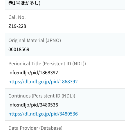
巻1号ほか多し)
Call No.
Z19-228
Original Material (JPNO)
00018569
Periodical Title (Persistent ID (NDL))
info:ndljp/pid/1868392
https://dl.ndl.go.jp/pid/1868392
Continues (Persistent ID (NDL))
info:ndljp/pid/3480536
https://dl.ndl.go.jp/pid/3480536
Data Provider (Database)