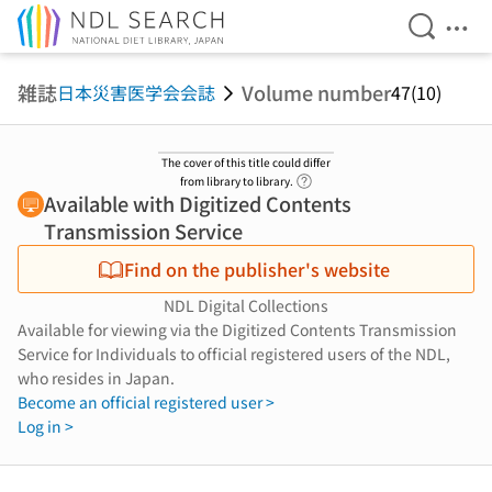
Open Se
Ope
Jump to main content
雑誌
Volume number
日本災害医学会会誌
47(10)
The cover of this title could differ
Link to Help Page
from library to library.
Available with Digitized Contents
Transmission Service
Find on the publisher's website
NDL Digital Collections
Available for viewing via the Digitized Contents Transmission
Service for Individuals to official registered users of the NDL,
who resides in Japan.
Become an official registered user >
Log in >