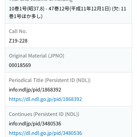
10巻1号(昭37.8) - 47巻12号(平成11年12月1日) (欠: 11
巻1号ほか多し)
Call No.
Z19-228
Original Material (JPNO)
00018569
Periodical Title (Persistent ID (NDL))
info:ndljp/pid/1868392
https://dl.ndl.go.jp/pid/1868392
Continues (Persistent ID (NDL))
info:ndljp/pid/3480536
https://dl.ndl.go.jp/pid/3480536