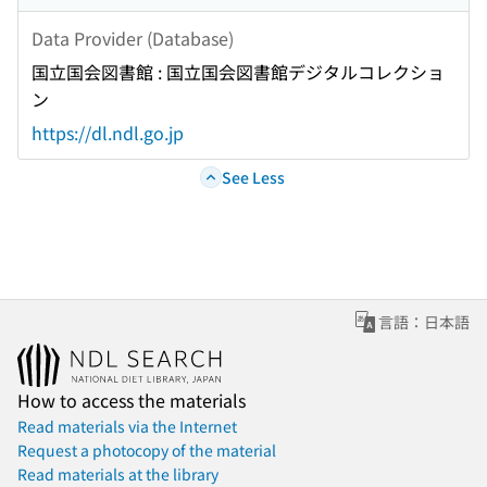
Data Provider (Database)
国立国会図書館 : 国立国会図書館デジタルコレクショ
ン
https://dl.ndl.go.jp
See Less
言語：日本語
How to access the materials
Read materials via the Internet
Request a photocopy of the material
Read materials at the library