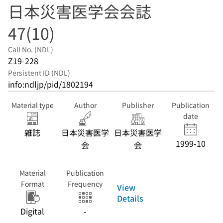
日本災害医学会会誌
47(10)
Call No. (NDL)
Z19-228
Persistent ID (NDL)
info:ndljp/pid/1802194
Material type
Author
Publisher
Publication
date
雑誌
日本災害医学
日本災害医学
1999-10
会
会
Material
Publication
Format
Frequency
View
Details
Digital
-