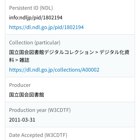
Persistent ID (NDL)
info:ndljp/pid/1802194
https://dl.ndl.go.jp/pid/1802194
Collection (particular)
国立国会図書館デジタルコレクション > デジタル化資
料 > 雑誌
https://dl.ndl.go.jp/collections/A00002
Producer
国立国会図書館
Production year (W3CDTF)
2011-03-31
Date Accepted (W3CDTF)