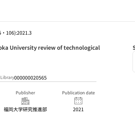
5・106):2021.3
niversity review of technological
000000020565
 Library
Publisher
Publication date
福岡大学研究推進部
2021