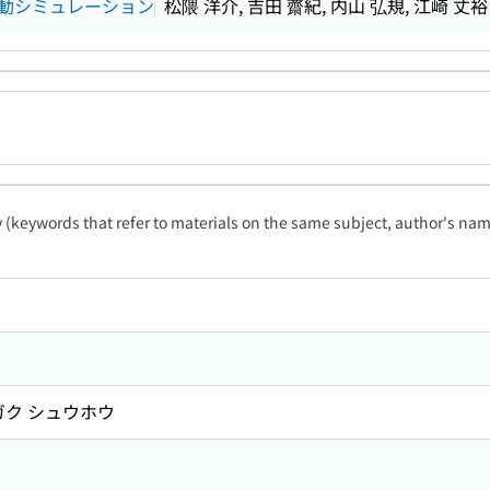
動シミュレーション
松隈 洋介, 吉田 齋紀, 内山 弘規, 江崎 丈裕
ty (keywords that refer to materials on the same subject, author's name
ガク シュウホウ