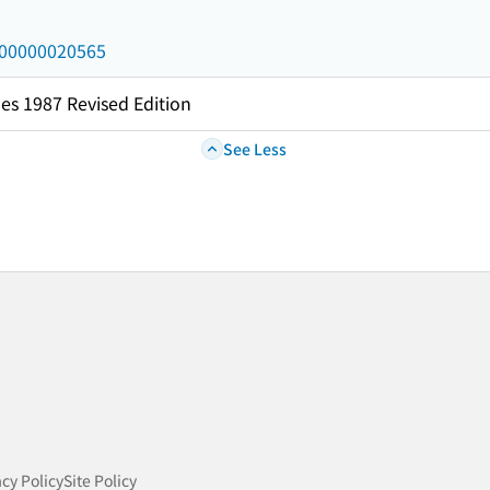
/000000020565
es 1987 Revised Edition
See Less
acy Policy
Site Policy