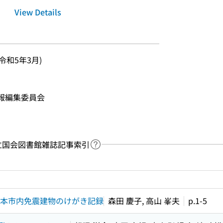
View Details
 (令和5年3月)
集報編集委員会
y：国立国会図書館雑誌記事索引
Link to Help Page
 keyword search of the table of contents
熊本市内免震建物のけがき記録
森田 慶子, 高山 峯夫
p.1-5