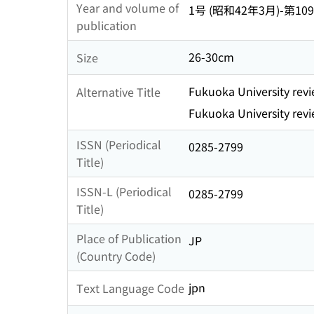
Year and volume of
1号 (昭和42年3月)-第109
publication
26-30cm
Size
Fukuoka University revi
Alternative Title
Fukuoka University revi
ISSN (Periodical
0285-2799
Title)
ISSN-L (Periodical
0285-2799
Title)
Place of Publication
JP
(Country Code)
jpn
Text Language Code