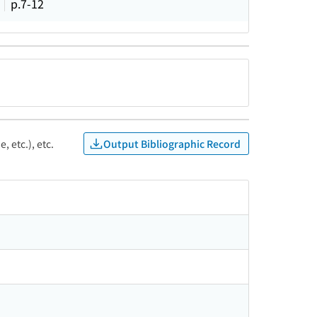
p.7-12
Output Bibliographic Record
, etc.), etc.