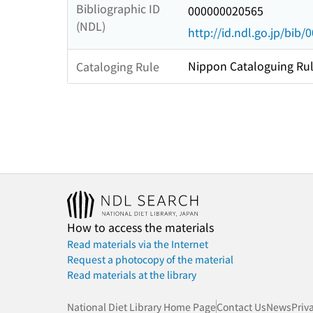
Bibliographic ID
000000020565
(NDL)
http://id.ndl.go.jp/bib
Nippon Cataloguing Rul
Cataloging Rule
How to access the materials
Read materials via the Internet
Request a photocopy of the material
Read materials at the library
National Diet Library Home Page
Contact Us
News
Priv