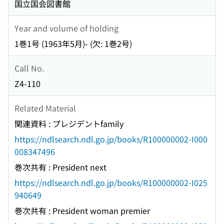
国立国会図書館
Year and volume of holding
1巻1号 (1963年5月)- (欠: 1巻2号)
Call No.
Z4-110
Related Material
関連資料 : プレジデントfamily
https://ndlsearch.ndl.go.jp/books/R100000002-I000
008347496
巻次共有 : President next
https://ndlsearch.ndl.go.jp/books/R100000002-I025
940649
巻次共有 : President woman premier