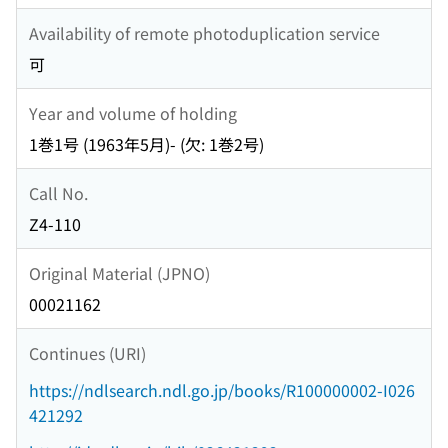
Availability of remote photoduplication service
可
Year and volume of holding
1巻1号 (1963年5月)- (欠: 1巻2号)
Call No.
Z4-110
Original Material (JPNO)
00021162
Continues (URI)
https://ndlsearch.ndl.go.jp/books/R100000002-I026
421292