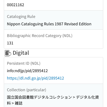
00021162
Cataloging Rule
Nippon Cataloguing Rules 1987 Revised Edition
Bibliographic Record Category (NDL)
131
Digital
Persistent ID (NDL)
info:ndljp/pid/2895412
https://dl.ndl.go.jp/pid/2895412
Collection (particular)
国立国会図書館デジタルコレクション > デジタル化資
料 > 雑誌