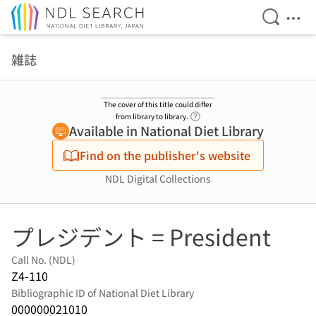
Open Se
Ope
Jump to main content
雑誌
The cover of this title could differ
Link to Help Page
from library to library.
Available in National Diet Library
Find on the publisher's website
NDL Digital Collections
プレジデント = President
Call No. (NDL)
Z4-110
Bibliographic ID of National Diet Library
000000021010