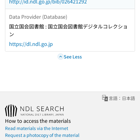
http://id.ndl.go.jp/bib/026421292
Data Provider (Database)
国立国会図書館 : 国立国会図書館デジタルコレクショ
ン
https://dl.ndl.go.jp
See Less
言語：日本語
How to access the materials
Read materials via the Internet
Request a photocopy of the material