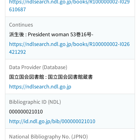
https://ndlsearch.ndl.go.jp/books/R100000002-I029
610687
Continues
派生後 : President woman 53巻16号-
https://ndlsearch.ndl.go.jp/books/R100000002-I026
421292
Data Provider (Database)
国立国会図書館 : 国立国会図書館蔵書
https://ndlsearch.ndl.go.jp
Bibliographic ID (NDL)
000000021010
http://id.ndl.go.jp/bib/000000021010
National Bibliography No. (JPNO)