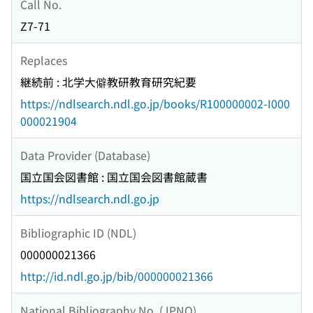
Call No.
Z7-71
Replaces
継続前 : 北学大僻教研教育研究紀要
https://ndlsearch.ndl.go.jp/books/R100000002-I000
000021904
Data Provider (Database)
国立国会図書館 : 国立国会図書館蔵書
https://ndlsearch.ndl.go.jp
Bibliographic ID (NDL)
000000021366
http://id.ndl.go.jp/bib/000000021366
National Bibliography No. (JPNO)