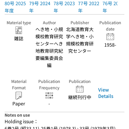
80号 2025
79号 2024
78号 2023
77号 2022
76号 2021
年度
年
年
年
年
Material type
Author
Publisher
Publication
へき地・小規
北海道教育大
date
模校教育研究
学へき地・小
雑誌
センターへき
規模校教育研
1958-
地教育研究紀
究センター
要編集委員会
編
Material
Publication
Publication
Format
Frequency
View
Details
継続刊行中
Paper
-
Notes on use
Holding issue：
6巻2号 (昭33.11)-25巻1号 (1978.3) ; 33号 (1979年3月)-