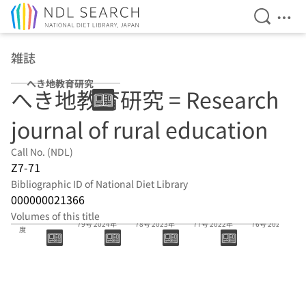
Open Se
Ope
Jump to main content
雑誌
へき地教育研究
へき地教育研究 = Research
journal of rural education
Call No. (NDL)
Z7-71
Bibliographic ID of National Diet Library
000000021366
Volumes of this title
80号 2025年
79号 2024年
78号 2023年
77号 2022年
76号 2021年
度