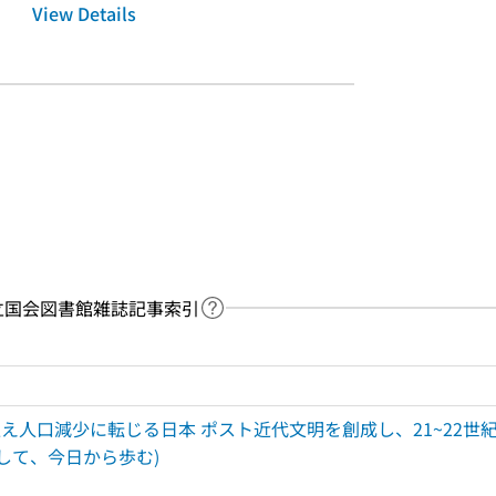
View Details
y：国立国会図書館雑誌記事索引
Link to Help Page
 keyword search of the table of contents
え人口減少に転じる日本 ポスト近代文明を創成し、21~22世紀
指して、今日から歩む)