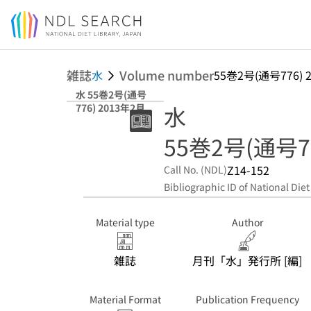
Jump to main content
雑誌
Volume number
水
55巻2号(通号776) 
水 55巻2号(通号
水
776) 2013年2月
55巻2号(通号77
Z14-152
Call No. (NDL)
Bibliographic ID of National Diet
Material type
Author
雑誌
月刊「水」発行所 [編]
Material Format
Publication Frequency