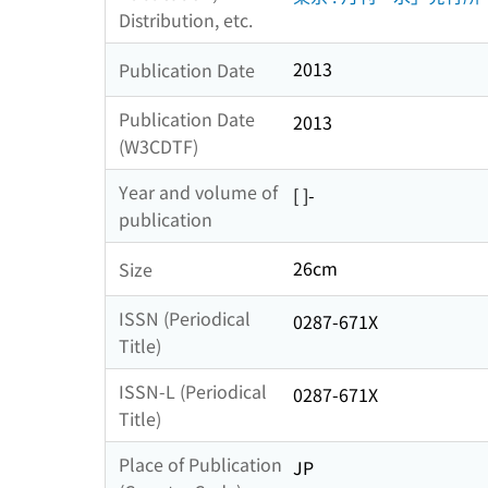
Distribution, etc.
2013
Publication Date
Publication Date
2013
(W3CDTF)
Year and volume of
[ ]-
publication
26cm
Size
ISSN (Periodical
0287-671X
Title)
ISSN-L (Periodical
0287-671X
Title)
Place of Publication
JP