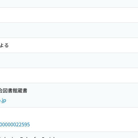
よる
国会図書館蔵書
.jp
/000000022595