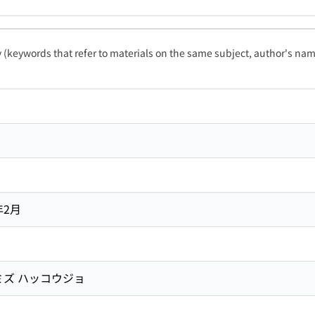
ty (keywords that refer to materials on the same subject, author's name
年2月
ミズ ハッコウジョ