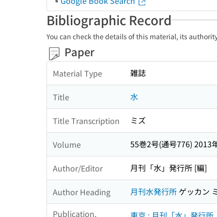
Google Book Search
Bibliographic Record
You can check the details of this material, its authori
Paper
雑誌
Material Type
水
Title
ミズ
Title Transcription
55巻2号(通号776) 2013
Volume
月刊「水」発行所 [編]
Author/Editor
月刊水発行所
ゲッカン 
Author Heading
Publication,
東京 : 月刊「水」発行所