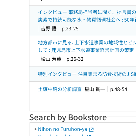
インタビュー 事務局担当者に聞く、提言書の
炭素で持続可能な水・物質循環社会へ : 50
吉野 悟
p.23-25
地方都市に見る､上下水道事業の地域性とビジ
して : 鹿児島市上下水道事業経営計画の策定
松山 芳英
p.26-32
特別インタビュー 注目集まる防食技術のJI
土壌中鉛の分析調査
星山 貫一
p.48-54
Search by Bookstore
Nihon no Furuhon-ya