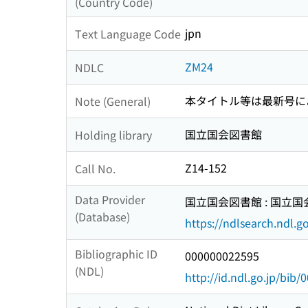
(Country Code)
jpn
Text Language Code
ZM24
NDLC
本タイトル等は最新号に
Note (General)
国立国会図書館
Holding library
Z14-152
Call No.
Data Provider
国立国会図書館 : 国立
(Database)
https://ndlsearch.ndl.go
Bibliographic ID
000000022595
(NDL)
http://id.ndl.go.jp/bib