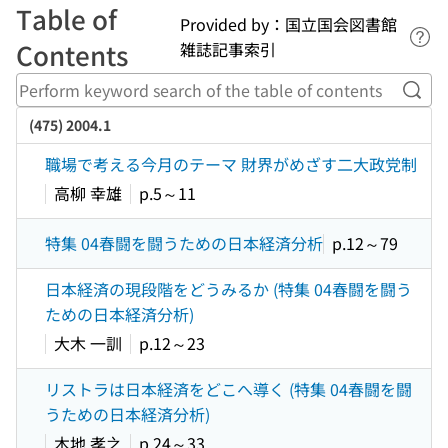
Table of
Provided by：国立国会図書館
Lin
Contents
雑誌記事索引
Perf
(475) 2004.1
職場で考える今月のテーマ 財界がめざす二大政党制
高柳 幸雄
p.5～11
特集 04春闘を闘うための日本経済分析
p.12～79
日本経済の現段階をどうみるか (特集 04春闘を闘う
ための日本経済分析)
大木 一訓
p.12～23
リストラは日本経済をどこへ導く (特集 04春闘を闘
うための日本経済分析)
木地 孝之
p.24～33