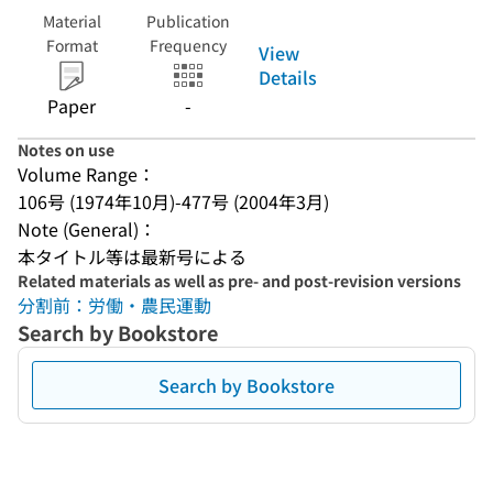
Material
Publication
Format
Frequency
View
Details
Paper
-
Notes on use
Volume Range：
106号 (1974年10月)-477号 (2004年3月)
Note (General)：
本タイトル等は最新号による
Related materials as well as pre- and post-revision versions
分割前：労働・農民運動
Search by Bookstore
Search by Bookstore