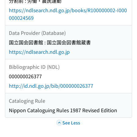
分割前 : 労働・農民運動
https://ndlsearch.ndl.go.jp/books/R100000002-I000
000024569
Data Provider (Database)
国立国会図書館 : 国立国会図書館蔵書
https://ndlsearch.ndl.go.jp
Bibliographic ID (NDL)
000000026377
http://id.ndl.go.jp/bib/000000026377
Cataloging Rule
Nippon Cataloguing Rules 1987 Revised Edition
See Less