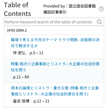
Table of
Provided by：国立国会図書館
Lin
Contents
雑誌記事索引
Perf
(476) 2004.2
職場で考える今月のテーマ イラク問題--自衛隊の派
兵で解決するか
伴 安弘
p.5～11
特集 相次ぐ企業事故とリストラ--大企業の社会的責
任を問う
p.12～69
資本の論理とリストラ・重大災害 (特集 相次ぐ企業
事故とリストラ--大企業の社会的責任を問う)
藤吉 信博
p.12～21