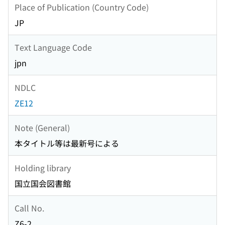
Place of Publication (Country Code)
JP
Text Language Code
jpn
NDLC
ZE12
Note (General)
本タイトル等は最新号による
Holding library
国立国会図書館
Call No.
Z6-2