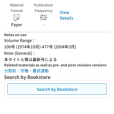
Material
Publication
Format
Frequency
View
Details
Paper
-
Notes on use
Volume Range：
106号 (1974年10月)-477号 (2004年3月)
Note (General)：
本タイトル等は最新号による
Related materials as well as pre- and post-revision versions
分割前：労働・農民運動
Search by Bookstore
Search by Bookstore