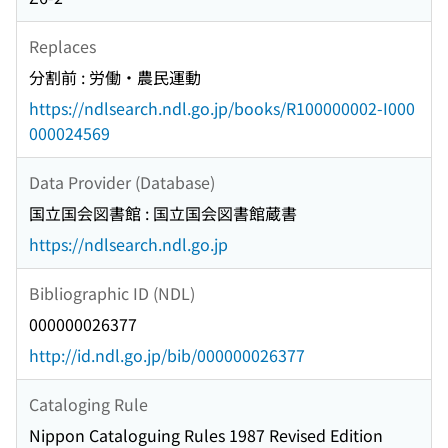
Replaces
分割前 : 労働・農民運動
https://ndlsearch.ndl.go.jp/books/R100000002-I000
000024569
Data Provider (Database)
国立国会図書館 : 国立国会図書館蔵書
https://ndlsearch.ndl.go.jp
Bibliographic ID (NDL)
000000026377
http://id.ndl.go.jp/bib/000000026377
Cataloging Rule
Nippon Cataloguing Rules 1987 Revised Edition