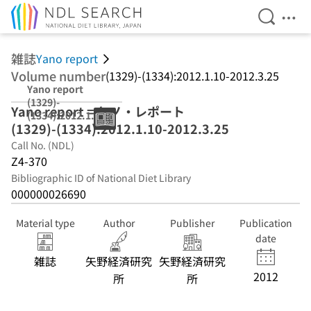
Open Se
Ope
Jump to main content
雑誌
Yano report
Volume number
(1329)-(1334):2012.1.10-2012.3.25
Yano report
(1329)-
Yano report = ヤノ・レポート
(1334):2012.1.10
(1329)-(1334):2012.1.10-2012.3.25
-2012.3.25
Call No. (NDL)
Z4-370
Bibliographic ID of National Diet Library
000000026690
Material type
Author
Publisher
Publication
date
雑誌
矢野経済研究
矢野経済研究
2012
所
所