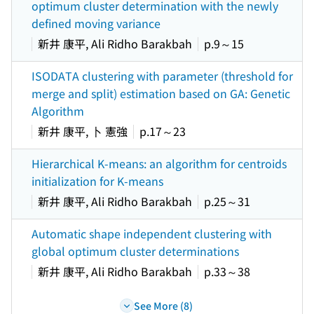
optimum cluster determination with the newly
defined moving variance
新井 康平, Ali Ridho Barakbah
p.9～15
ISODATA clustering with parameter (threshold for
merge and split) estimation based on GA: Genetic
Algorithm
新井 康平, 卜 憲強
p.17～23
Hierarchical K-means: an algorithm for centroids
initialization for K-means
新井 康平, Ali Ridho Barakbah
p.25～31
Automatic shape independent clustering with
global optimum cluster determinations
新井 康平, Ali Ridho Barakbah
p.33～38
See More (8)