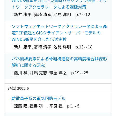
WINDS衛星を介した災害時バックアップ通信--ネッ
トワークアクセラレータによる遅延対策
新井 康平, 藤崎 清孝, 池見 洋明
p.7～12
ソフトウェアネットワークアクセラレータによる高
速TCP伝送とGISクライアントサーバーモデルの
WINDS衛星を介した伝送実験
新井 康平, 藤崎 清孝, 池見 洋明
p.13～18
バネ剛棒要素による骨組構造物の高精度複合非線形
解析に関する研究
藤川 祥, 井嶋 克志, 帯屋 洋之
p.19～25
34(1) 2005.6
離散量子系の電気回路モデル
遠藤 隆, 豊島 耕一, 平良 豊
p.1～5