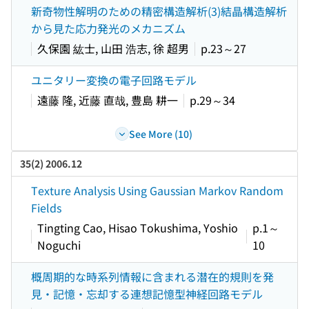
新奇物性解明のための精密構造解析(3)結晶構造解析
から見た応力発光のメカニズム
久保園 紘士, 山田 浩志, 徐 超男
p.23～27
ユニタリー変換の電子回路モデル
遠藤 隆, 近藤 直哉, 豊島 耕一
p.29～34
See More (10)
35(2) 2006.12
Texture Analysis Using Gaussian Markov Random
Fields
Tingting Cao, Hisao Tokushima, Yoshio
p.1～
Noguchi
10
概周期的な時系列情報に含まれる潜在的規則を発
見・記憶・忘却する連想記憶型神経回路モデル