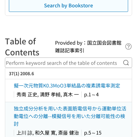
Search by Bookstore
Table of
Provided by：国立国会図書館
Lin
Contents
雑誌記事索引
Perf
37(1) 2008.6
擬一次元物質K0.3MoO3単結晶の複素誘電率測定
秀南 正史, 満野 孝輔, 真木 一
p.1～4
独立成分分析を用いた表面筋電信号から運動単位活
動電位への分離--模擬信号を用いた分離可能性の検
討
上川 諒, 和久屋 寛, 斎藤 健治
p.5～15