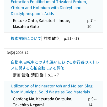
Extraction Equilibrium of Trivalent Erbium,
Yttrium and Holmium with Dioleyl- and
Dioctylphosphoric Acids
Keisuke Ohto, Katsutoshi Inoue,
p.7～
Masahiro Goto
10
複素接続について
前橋 敏之
p.11～17
34(2) 2005.12
自動車,自転車とのすれ違いにおける歩行者のストレ
スに関する心拍変動による評価
斎藤 健治, 清田 勝
p.1～7
Utilization of Incinerator Ash and Molten Slag
from Municipal Solid Waste as Geo Materials
Gaofeng Ma, Katsutada Onitsuka,
p.9～
Takehito Negami
14