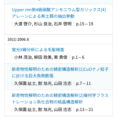
Upper rim側4級硝酸アンモニウム型カリックス[4]
アレーンによる希土類の抽出挙動
大渡 啓介, 杉山 良治, 石井 啓明
p.15～19
35(1) 2006.6
蛍光X線分析による毛髪検査
小林 茂治, 柳田 政美, 東 貴俊
p.1～6
新奇物性解明のための精密構造解析(1)CuOナノ粒子
に於ける巨大負熱膨張
久保園 紘士, 鄭 旭光, 山田 浩志
p.7～11
新奇物性解明のための精密構造解析(2)幾何学フラス
トレーション系化合物の結晶構造解析
久保園 紘士, 鄭 旭光, 山田 浩志
p.13～21