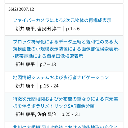
36(2) 2007.12
ファイバーカメラによる3次元物体の再構成表示
新井 康平, 皆良田 淳二
p.1～6
ブロック符号化によるデータ圧縮と親和性のある大
規模画像の小規模表示装置による画像部位検索表示-
-携帯電話による衛星画像検索表示
新井 康平
p.7～13
地図情報システムおよび歩行者ナビゲーション
新井 康平
p.15～24
特徴次元間相関および分布間の重なりによる次元選
択を伴うポラリメトリックSAR画像分類
新井 康平, 佐伯 昌治
p.25～31
北川の大規模河川改修後における砂州地形の変化と