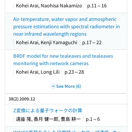
Kohei Arai, Naohisa Nakamizo
p.11～16
Air-temperature, water vapor and atmospheric
pressure estimations with spectral radiometer in
near infrared wavelength regions
Kohei Arai, Kenji Yamaguchi
p.17～22
BRDF model for new tealeaves and tealeaves
monitoring with network cameras
Kohei Arai, Long Lili
p.23～28
See More (6)
38(2) 2009.12
Z変換による量子ウォークの計算
遠藤 隆, 香月 健一郎, 豊島 耕一
p.1～6