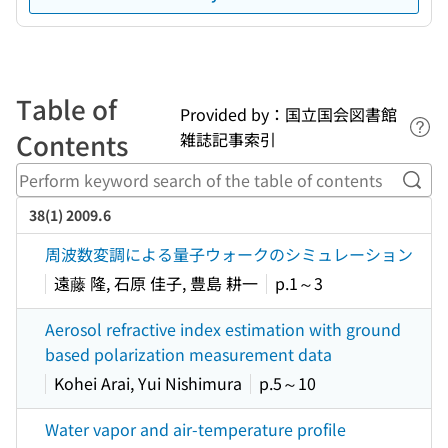
Table of
Provided by：国立国会図書館
Lin
Contents
雑誌記事索引
Perf
38(1) 2009.6
周波数変調による量子ウォークのシミュレーション
遠藤 隆, 石原 佳子, 豊島 耕一
p.1～3
Aerosol refractive index estimation with ground
based polarization measurement data
Kohei Arai, Yui Nishimura
p.5～10
Water vapor and air-temperature profile