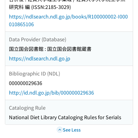
研究科 編 (ISSN:2185-3029)
https://ndlsearch.ndl.go.jp/books/R100000002-I000
010865106
Data Provider (Database)
国立国会図書館 : 国立国会図書館蔵書
https://ndlsearch.ndl.go.jp
Bibliographic ID (NDL)
000000029636
http://id.ndl.go.jp/bib/000000029636
Cataloging Rule
National Diet Library Cataloging Rules for Serials
See Less