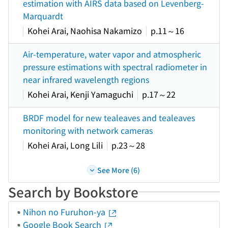
estimation with AIRS data based on Levenberg-
Marquardt
Kohei Arai, Naohisa Nakamizo
p.11～16
Air-temperature, water vapor and atmospheric
pressure estimations with spectral radiometer in
near infrared wavelength regions
Kohei Arai, Kenji Yamaguchi
p.17～22
BRDF model for new tealeaves and tealeaves
monitoring with network cameras
Kohei Arai, Long Lili
p.23～28
See More (6)
Search by Bookstore
Nihon no Furuhon-ya
Google Book Search