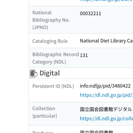
National
00032211
Bibliography No.
(JPNO)
National Diet Library Ca
Cataloging Rule
Bibliographic Record
131
Category (NDL)
Digital
info:ndljp/pid/3480422
Persistent ID (NDL)
https://dl.ndl.go.jp/pi
Collection
国立国会図書館デジタルコ
(particular)
https://dl.ndl.go.jp/col
国立国会図書館
Producer