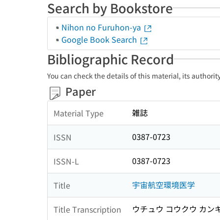
Search by Bookstore
Nihon no Furuhon-ya
Google Book Search
Bibliographic Record
You can check the details of this material, its authori
Paper
雑誌
Material Type
0387-0723
ISSN
0387-0723
ISSN-L
宇宙航空環境医学
Title
ウチュウ コウクウ カン
Title Transcription