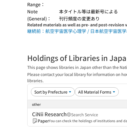
Range：
Note
本タイトル等は最新号による
(General)：
刊行頻度の変更あり
Related materials as well as pre- and post-revision 
継続前：航空宇宙医学心理学 / 日本航空宇宙医学心
Holdings of Libraries in Jap
This page shows libraries in Japan other than the Nati
Please contact your local library for information on ho
libraries.
other
CiNii Research
Search Service
Paper
You can check the holdings of institutions and da