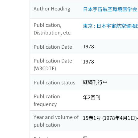
Author Heading
日本宇宙航空環境医学会
Publication,
東京 : 日本宇宙航空環境
Distribution, etc.
1978-
Publication Date
Publication Date
1978
(W3CDTF)
継続刊行中
Publication status
Publication
年2回刊
frequency
Year and volume of
15巻1号 (1978年4月1日)
publication