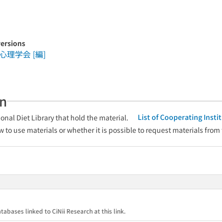
versions
理学会 [編]
an
List of Cooperating Inst
onal Diet Library that hold the material.
w to use materials or whether it is possible to request materials from
tabases linked to CiNii Research at this link.