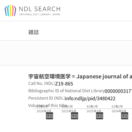
Jump to main content
雑誌
宇宙航空環境医学 = Japanese journal of aer
Z19-865
Call No. (NDL)
0000000317
Bibliographic ID of National Diet Library
info:ndljp/pid/3480422
Persistent ID (NDL)
Volumes of this title
63巻1号
62巻2号
62巻1号
61巻2号
2026年3月
2025年9月
2025年3月
2024年9月