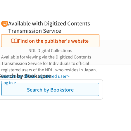
Available with Digitized Contents
Transmission Service
Find on the publisher's website
NDL Digital Collections
Available for viewing via the Digitized Contents
Transmission Service for Individuals to official
registered users of the NDL, who resides in Japan.
Search by Bookstore
Become an official registered user >
Log in >
Search by Bookstore