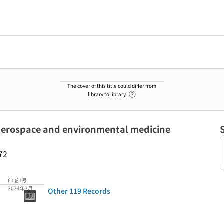
The cover of this title could differ from
Link to Help Page
library to library.
ospace and environmental medicine
72
61巻1号
2024年3月
Other 119 Records