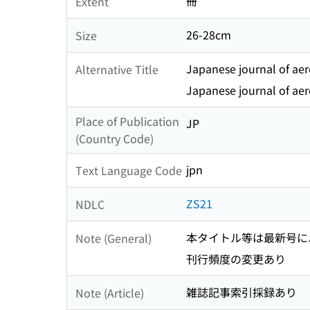
冊
Extent
26-28cm
Size
Japanese journal of ae
Alternative Title
Japanese journal of ae
Place of Publication
JP
(Country Code)
jpn
Text Language Code
ZS21
NDLC
本タイトル等は最新号に
Note (General)
刊行頻度の変更あり
雑誌記事索引採録あり
Note (Article)