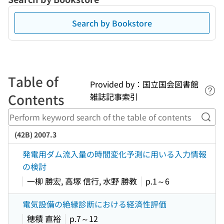
Search by Bookstore
Table of
Provided by：国立国会図書館
Lin
Contents
雑誌記事索引
Perf
(42B) 2007.3
発電用ダム流入量の時間変化予測に用いる入力情報
の検討
一柳 勝宏, 高塚 信行, 水野 勝教
p.1～6
電気設備の絶縁診断における経済性評価
穂積 直裕
p.7～12