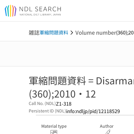
Jump to main content
雑誌
Volume number
軍縮問題資料
(360);2
軍縮問題資料 = Disarmam
(360);2010・12
Z1-318
Call No. (NDL)
info:ndljp/pid/12118529
Persistent ID (NDL)
Material type
Author