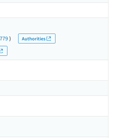
779
)
Authorities