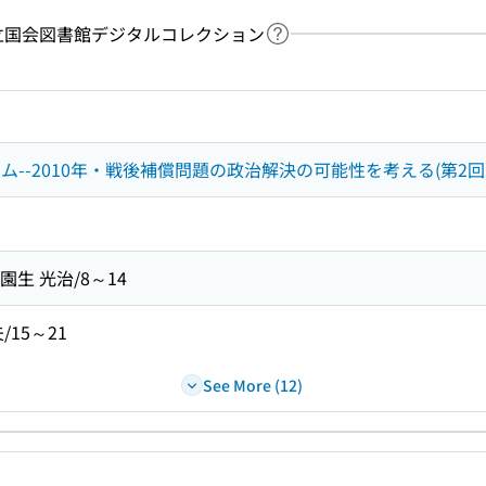
y：国立国会図書館デジタルコレクション
Link to Help Page
 keyword search of the table of contents
--2010年・戦後補償問題の政治解決の可能性を考える(第2回
園生 光治/8～14
/15～21
See More (12)