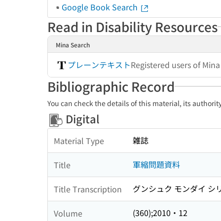
Google Book Search
Read in Disability Resources
Mina Search
プレーンテキスト
Registered users of Min
Bibliographic Record
You can check the details of this material, its authori
Digital
雑誌
Material Type
軍縮問題資料
Title
グンシュク モンダイ シ
Title Transcription
(360);2010・12
Volume