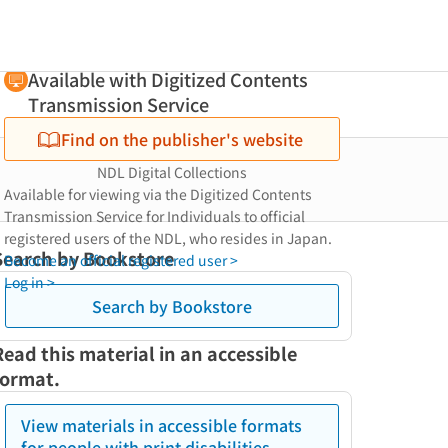
Available with Digitized Contents
Transmission Service
Find on the publisher's website
NDL Digital Collections
Available for viewing via the Digitized Contents
Transmission Service for Individuals to official
registered users of the NDL, who resides in Japan.
Search by Bookstore
Become an official registered user >
Log in >
Search by Bookstore
Read this material in an accessible
format.
View materials in accessible formats
for people with print disabilities