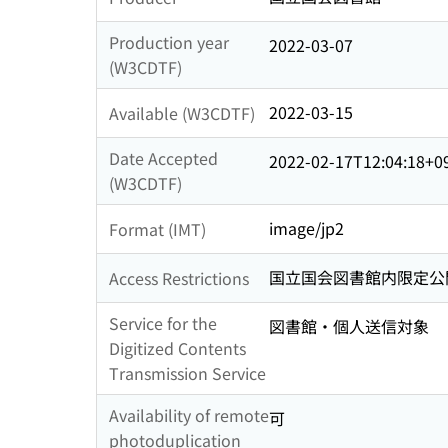
Production year
2022-03-07
(W3CDTF)
2022-03-15
Available (W3CDTF)
Date Accepted
2022-02-17T12:04:18+0
(W3CDTF)
image/jp2
Format (IMT)
国立国会図書館内限定公
Access Restrictions
Service for the
図書館・個人送信対象
Digitized Contents
Transmission Service
Availability of remote
可
photoduplication