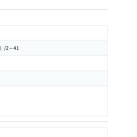
)
/2～41