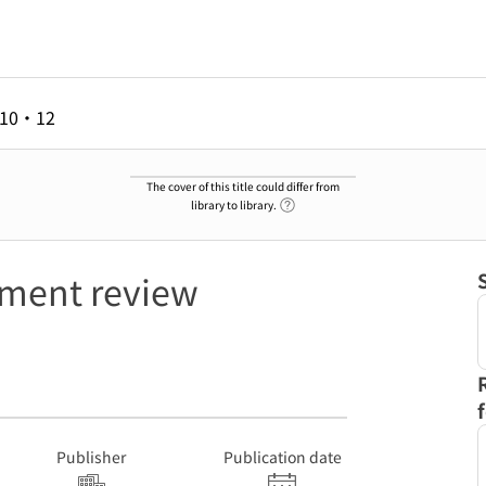
010・12
The cover of this title could differ from
Link to Help Page
library to library.
ent review
Publisher
Publication date