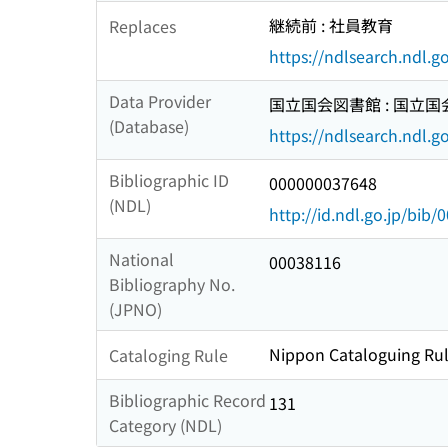
継続前 : 社員教育
Replaces
https://ndlsearch.ndl.
Data Provider
国立国会図書館 : 国立
(Database)
https://ndlsearch.ndl.go
Bibliographic ID
000000037648
(NDL)
http://id.ndl.go.jp/bib
National
00038116
Bibliography No.
(JPNO)
Nippon Cataloguing Rul
Cataloging Rule
Bibliographic Record
131
Category (NDL)