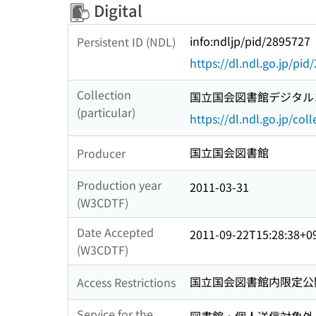
Digital
info:ndljp/pid/2895727
Persistent ID (NDL)
https://dl.ndl.go.jp/pi
Collection
国立国会図書館デジタルコ
(particular)
https://dl.ndl.go.jp/col
国立国会図書館
Producer
Production year
2011-03-31
(W3CDTF)
Date Accepted
2011-09-22T15:28:38+0
(W3CDTF)
国立国会図書館内限定公
Access Restrictions
Service for the