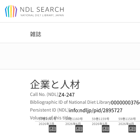
Jump to main content
雑誌
企業と人材
Z4-247
Call No. (NDL)
0000000376
Bibliographic ID of National Diet Library
info:ndljp/pid/2895727
Persistent ID (NDL)
Volumes of this title
59巻1161号
59巻1160号
59巻1159号
59巻1158号
2026年7月
2026年6月
2026年5月
2026年4月