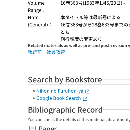
Volume
16巻363号(1983年1月5/20日) -
Range：
Note
本タイトル等は最新号による
(General)：
16巻363号から28巻633号まで
とも
刊行頻度の変更あり
Related materials as well as pre- and post-revision 
継続前：社員教育
Search by Bookstore
Nihon no Furuhon-ya
Google Book Search
Bibliographic Record
You can check the details of this material, its authori
Paper