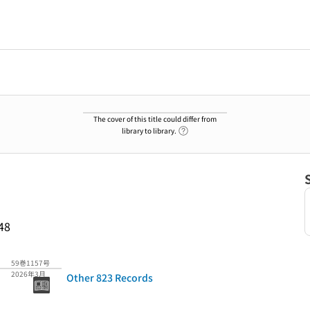
The cover of this title could differ from
Link to Help Page
library to library.
48
59巻1157号
2026年3月
Other 823 Records