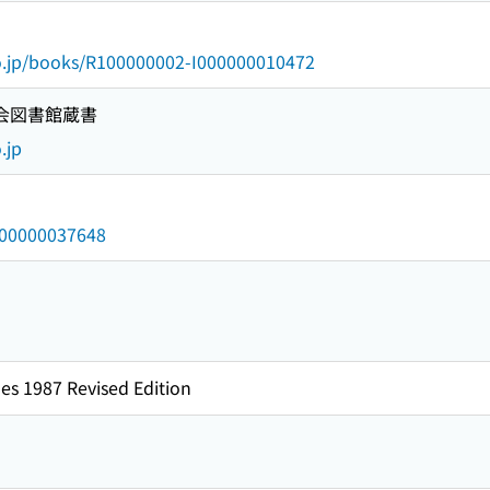
go.jp/books/R100000002-I000000010472
国会図書館蔵書
.jp
/000000037648
es 1987 Revised Edition