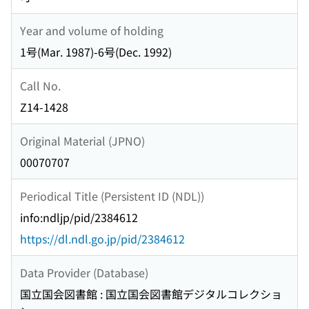
Year and volume of holding
1号(Mar. 1987)-6号(Dec. 1992)
Call No.
Z14-1428
Original Material (JPNO)
00070707
Periodical Title (Persistent ID (NDL))
info:ndljp/pid/2384612
https://dl.ndl.go.jp/pid/2384612
Data Provider (Database)
国立国会図書館 : 国立国会図書館デジタルコレクショ