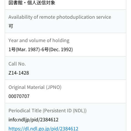
図書館・個人送信対象
Availability of remote photoduplication service
可
Year and volume of holding
1号(Mar. 1987)-6号(Dec. 1992)
Call No.
Z14-1428
Original Material (JPNO)
00070707
Periodical Title (Persistent ID (NDL))
info:ndljp/pid/2384612
https://dl.ndl.go.jp/pid/2384612