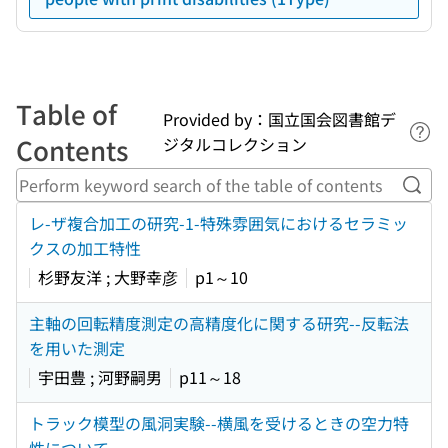
Table of
Provided by：国立国会図書館デ
Lin
Contents
ジタルコレクション
Perf
レ-ザ複合加工の研究-1-特殊雰囲気におけるセラミッ
クスの加工特性
杉野友洋 ; 大野幸彦
p1～10
主軸の回転精度測定の高精度化に関する研究--反転法
を用いた測定
宇田豊 ; 河野嗣男
p11～18
トラック模型の風洞実験--横風を受けるときの空力特