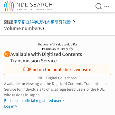
Open Se
Ope
Jump to main content
雑誌
東京都立科学技術大学研究報告
Volume number
(6)
The cover of this title could differ
Link to Help Page
from library to library.
Available with Digitized Contents
Transmission Service
Find on the publisher's website
NDL Digital Collections
Available for viewing via the Digitized Contents Transmission
Service for Individuals to official registered users of the NDL,
who resides in Japan.
Become an official registered user >
Log in >