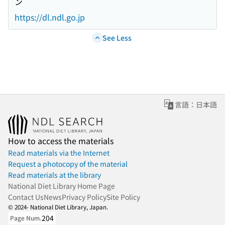
ン
https://dl.ndl.go.jp
See Less
言語：日本語
How to access the materials
Read materials via the Internet
Request a photocopy of the material
Read materials at the library
National Diet Library Home Page
Contact Us
News
Privacy Policy
Site Policy
© 2024- National Diet Library, Japan.
204
Page Num.