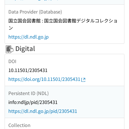
Data Provider (Database)
国立国会図書館 : 国立国会図書館デジタルコレクショ
ン
https://dl.ndl.go.jp
Digital
DOI
10.11501/2305431
https://doi.org/10.11501/2305431
Persistent ID (NDL)
info:ndljp/pid/2305431
https://dl.ndl.go.jp/pid/2305431
Collection