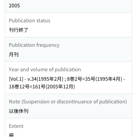
2005
Publication status
刊行終了
Publication frequency
月刊
Year and volume of publication
[Vol.1] - v.34(1995年2月) ; 8巻2号=35号(1995年4月) -
18巻12号=161号(2005年12月)
Note (Suspension or discontinuance of publication)
以後休刊
Extent
冊