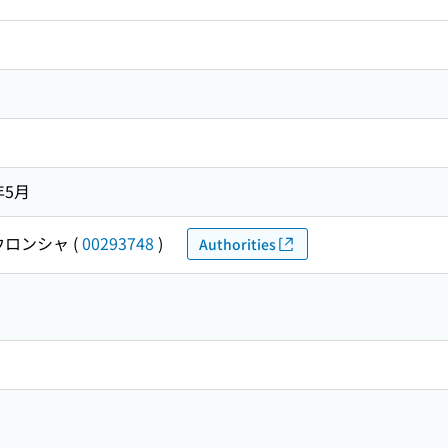
年5月
ウロンシャ
(
00293748
)
Authorities