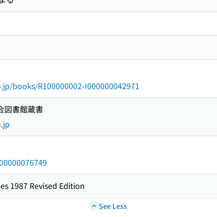
go.jp/books/R100000002-I000000042971
国会図書館蔵書
.jp
/000000076749
es 1987 Revised Edition
See Less