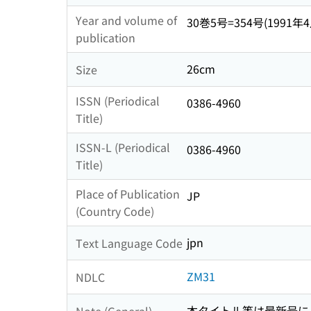
Year and volume of
30巻5号=354号(1991年4月
publication
26cm
Size
ISSN (Periodical
0386-4960
Title)
ISSN-L (Periodical
0386-4960
Title)
Place of Publication
JP
(Country Code)
jpn
Text Language Code
ZM31
NDLC
本タイトル等は最新号に
Note (General)