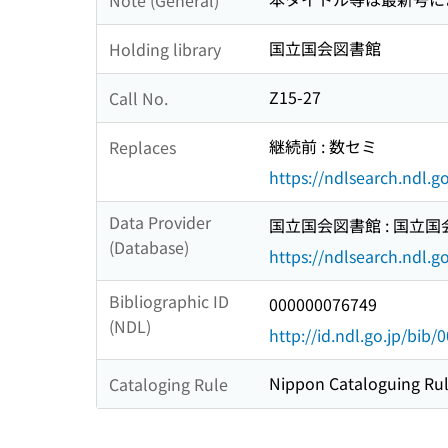
国立国会図書館
Holding library
Z15-27
Call No.
継続前 : 数セミ
Replaces
https://ndlsearch.ndl.
Data Provider
国立国会図書館 : 国立
(Database)
https://ndlsearch.ndl.go
Bibliographic ID
000000076749
(NDL)
http://id.ndl.go.jp/bib
Nippon Cataloguing Rul
Cataloging Rule