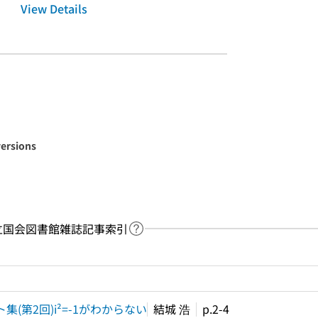
View Details
versions
y：国立国会図書館雑誌記事索引
Link to Help Page
 keyword search of the table of contents
(第2回)i²=-1がわからない
結城 浩
p.2-4