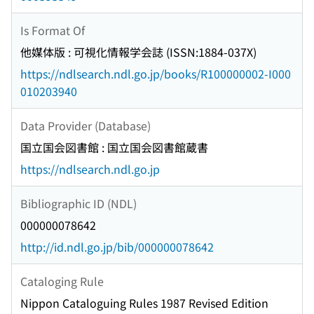
Is Format Of
他媒体版 : 可視化情報学会誌 (ISSN:1884-037X)
https://ndlsearch.ndl.go.jp/books/R100000002-I000
010203940
Data Provider (Database)
国立国会図書館 : 国立国会図書館蔵書
https://ndlsearch.ndl.go.jp
Bibliographic ID (NDL)
000000078642
http://id.ndl.go.jp/bib/000000078642
Cataloging Rule
Nippon Cataloguing Rules 1987 Revised Edition