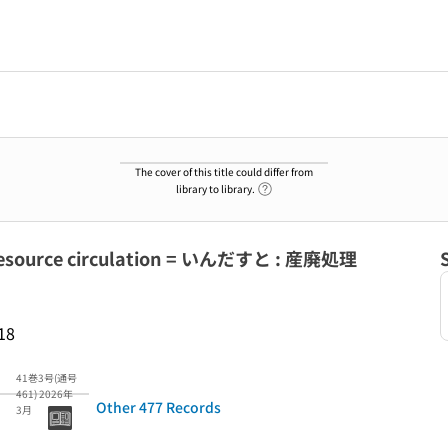
The cover of this title could differ from
Link to Help Page
library to library.
nd resource circulation = いんだすと : 産廃処理
18
41巻3号(通号
461) 2026年
Other 477 Records
3月