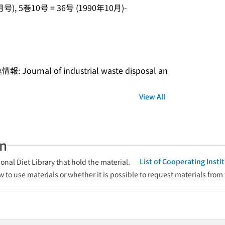
号), 5巻10号 = 36号 (1990年10月)-
nal of industrial waste disposal an
View All
an
List of Cooperating Inst
onal Diet Library that hold the material.
w to use materials or whether it is possible to request materials from