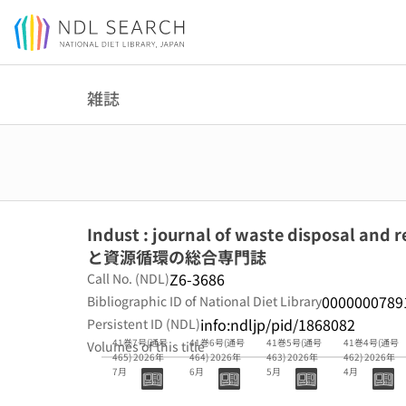
Jump to main content
雑誌
Indust : journal of waste disposal a
と資源循環の総合専門誌
Z6-3686
Call No. (NDL)
0000000789
Bibliographic ID of National Diet Library
info:ndljp/pid/1868082
Persistent ID (NDL)
41巻7号(通号
41巻6号(通号
41巻5号(通号
41巻4号(通号
Volumes of this title
465) 2026年
464) 2026年
463) 2026年
462) 2026年
7月
6月
5月
4月