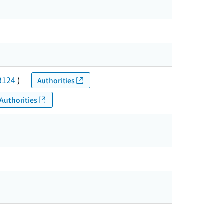
3124
)
Authorities
Authorities