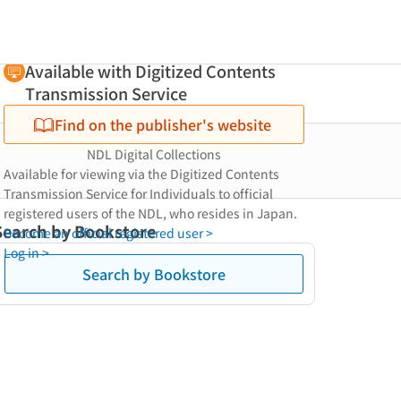
Available with Digitized Contents
Transmission Service
Find on the publisher's website
NDL Digital Collections
Available for viewing via the Digitized Contents
Transmission Service for Individuals to official
registered users of the NDL, who resides in Japan.
Search by Bookstore
Become an official registered user >
Log in >
Search by Bookstore