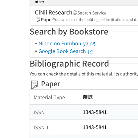
other
CiNii Research
Search Service
Paper
You can check the holdings of institutions and da
Search by Bookstore
Nihon no Furuhon-ya
Google Book Search
Bibliographic Record
You can check the details of this material, its authori
Paper
雑誌
Material Type
1343-5841
ISSN
1343-5841
ISSN-L