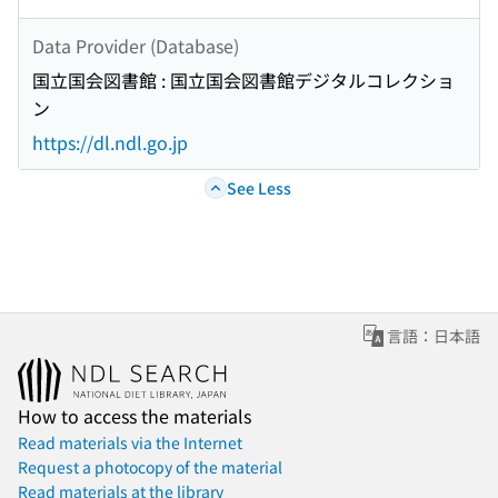
Data Provider (Database)
国立国会図書館 : 国立国会図書館デジタルコレクショ
ン
https://dl.ndl.go.jp
See Less
言語：日本語
How to access the materials
Read materials via the Internet
Request a photocopy of the material
Read materials at the library