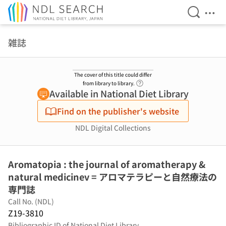
Open Se
Ope
Jump to main content
雑誌
The cover of this title could differ
Link to Help Page
from library to library.
Available in National Diet Library
Find on the publisher's website
NDL Digital Collections
Aromatopia : the journal of aromatherapy &
natural medicinev = アロマテラピーと自然療法の
専門誌
Call No. (NDL)
Z19-3810
Bibliographic ID of National Diet Library