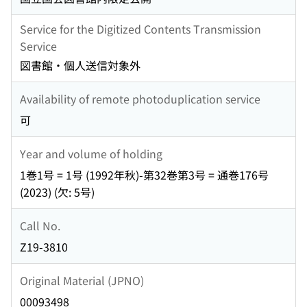
Service for the Digitized Contents Transmission
Service
図書館・個人送信対象外
Availability of remote photoduplication service
可
Year and volume of holding
1巻1号 = 1号 (1992年秋)-第32巻第3号 = 通巻176号
(2023) (欠: 5号)
Call No.
Z19-3810
Original Material (JPNO)
00093498