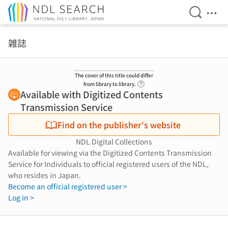
Open Se
Ope
Jump to main content
雑誌
The cover of this title could differ
Link to Help Page
from library to library.
Available with Digitized Contents
Transmission Service
Find on the publisher's website
NDL Digital Collections
Available for viewing via the Digitized Contents Transmission
Service for Individuals to official registered users of the NDL,
who resides in Japan.
Become an official registered user >
Log in >