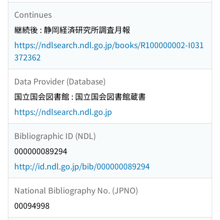
Continues
継続後 : 静岡経済研究所調査月報
https://ndlsearch.ndl.go.jp/books/R100000002-I031
372362
Data Provider (Database)
国立国会図書館 : 国立国会図書館蔵書
https://ndlsearch.ndl.go.jp
Bibliographic ID (NDL)
000000089294
http://id.ndl.go.jp/bib/000000089294
National Bibliography No. (JPNO)
00094998