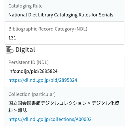
Cataloging Rule
National Diet Library Cataloging Rules for Serials
Bibliographic Record Category (NDL)
131
Digital
Persistent ID (NDL)
info:ndljp/pid/2895824
https://dl.ndl.go.jp/pid/2895824
Collection (particular)
国立国会図書館デジタルコレクション > デジタル化資
料 > 雑誌
https://dl.ndl.go.jp/collections/A00002