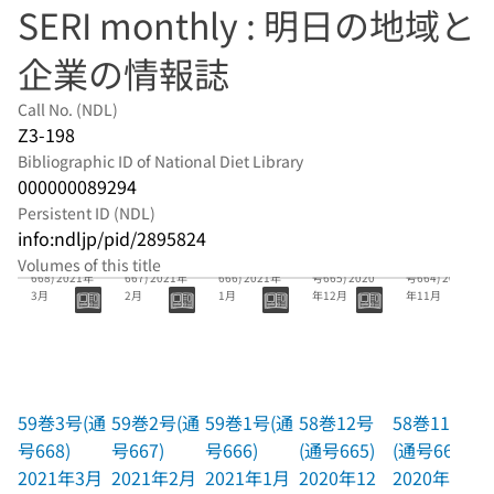
SERI monthly : 明日の地域と
企業の情報誌
Call No. (NDL)
Z3-198
Bibliographic ID of National Diet Library
000000089294
Persistent ID (NDL)
info:ndljp/pid/2895824
59巻3号(通号
59巻2号(通号
59巻1号(通号
58巻12号(通
58巻11号(通
Volumes of this title
668) 2021年
667) 2021年
666) 2021年
号665) 2020
号664) 2020
3月
2月
1月
年12月
年11月
59巻3号(通
59巻2号(通
59巻1号(通
58巻12号
58巻11号
号668)
号667)
号666)
(通号665)
(通号664)
2021年3月
2021年2月
2021年1月
2020年12
2020年11