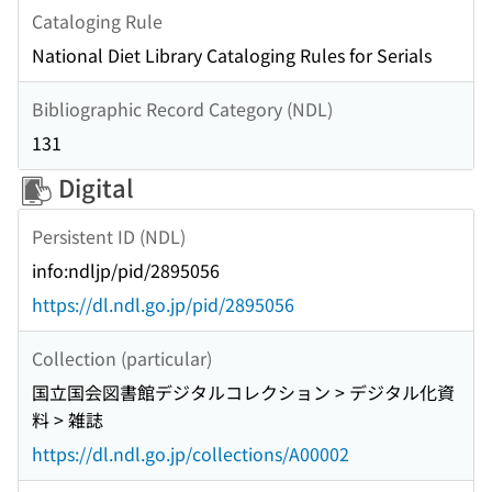
Cataloging Rule
National Diet Library Cataloging Rules for Serials
Bibliographic Record Category (NDL)
131
Digital
Persistent ID (NDL)
info:ndljp/pid/2895056
https://dl.ndl.go.jp/pid/2895056
Collection (particular)
国立国会図書館デジタルコレクション > デジタル化資
料 > 雑誌
https://dl.ndl.go.jp/collections/A00002