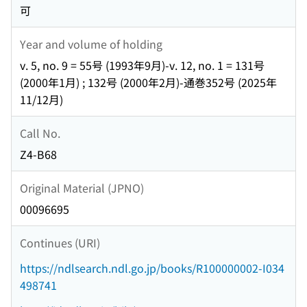
可
Year and volume of holding
v. 5, no. 9 = 55号 (1993年9月)-v. 12, no. 1 = 131号
(2000年1月) ; 132号 (2000年2月)-通巻352号 (2025年
11/12月)
Call No.
Z4-B68
Original Material (JPNO)
00096695
Continues (URI)
https://ndlsearch.ndl.go.jp/books/R100000002-I034
498741