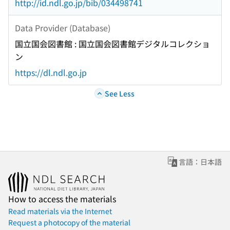
http://id.ndl.go.jp/bib/034498741
Data Provider (Database)
国立国会図書館 : 国立国会図書館デジタルコレクショ
ン
https://dl.ndl.go.jp
See Less
言語：日本語
How to access the materials
Read materials via the Internet
Request a photocopy of the material