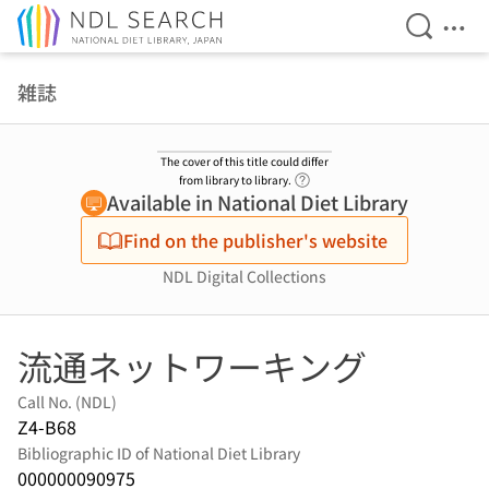
Open Se
Ope
Jump to main content
雑誌
The cover of this title could differ
Link to Help Page
from library to library.
Available in National Diet Library
Find on the publisher's website
NDL Digital Collections
流通ネットワーキング
Call No. (NDL)
Z4-B68
Bibliographic ID of National Diet Library
000000090975