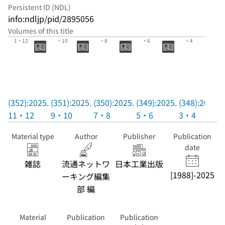
Persistent ID (NDL)
info:ndljp/pid/2895056
Volumes of this title
(352):2025.1
(351):2025.9
(350):2025.7
(349):2025.5
(348):2025.3
1・12
・10
・8
・6
・4
(352):2025.
(351):2025.
(350):2025.
(349):2025.
(348):2025.
11・12
9・10
7・8
5・6
3・4
Material type
Author
Publisher
Publication
date
雑誌
流通ネットワ
日本工業出版
[1988]-2025
ーキング編集
部 編
Material
Publication
Publication