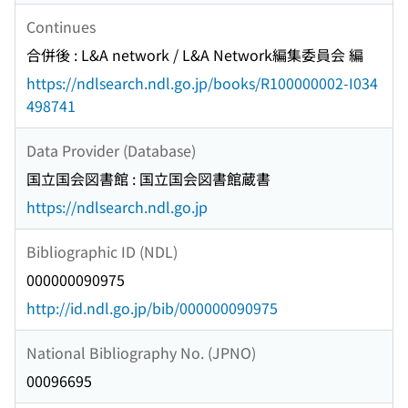
Continues
合併後 : L&A network / L&A Network編集委員会 編
https://ndlsearch.ndl.go.jp/books/R100000002-I034
498741
Data Provider (Database)
国立国会図書館 : 国立国会図書館蔵書
https://ndlsearch.ndl.go.jp
Bibliographic ID (NDL)
000000090975
http://id.ndl.go.jp/bib/000000090975
National Bibliography No. (JPNO)
00096695