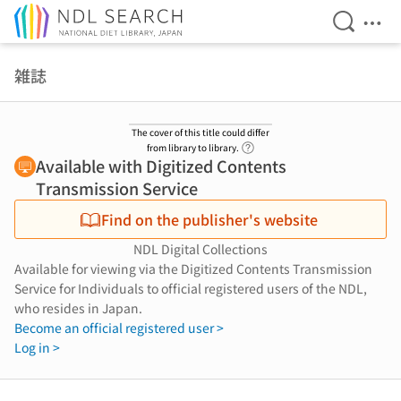
Open Se
Ope
Jump to main content
雑誌
The cover of this title could differ
Link to Help Page
from library to library.
Available with Digitized Contents
Transmission Service
Find on the publisher's website
NDL Digital Collections
Available for viewing via the Digitized Contents Transmission
Service for Individuals to official registered users of the NDL,
who resides in Japan.
Become an official registered user >
Log in >