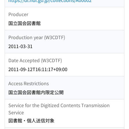
https://dl.ndl.go.jp/collections/A00002
Producer
国立国会図書館
Production year (W3CDTF)
2011-03-31
Date Accepted (W3CDTF)
2011-09-12T16:11:17+09:00
Access Restrictions
国立国会図書館内限定公開
Service for the Digitized Contents Transmission
Service
図書館・個人送信対象