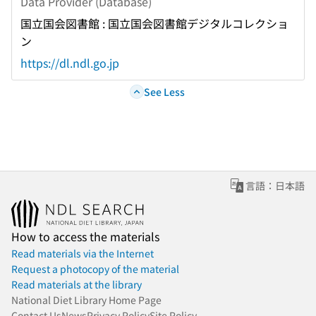
Data Provider (Database)
国立国会図書館 : 国立国会図書館デジタルコレクショ
ン
https://dl.ndl.go.jp
See Less
言語：日本語
How to access the materials
Read materials via the Internet
Request a photocopy of the material
Read materials at the library
National Diet Library Home Page
Contact Us
News
Privacy Policy
Site Policy