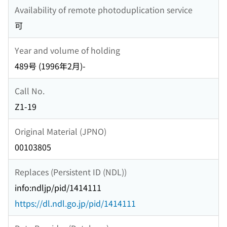
Availability of remote photoduplication service
可
Year and volume of holding
489号 (1996年2月)-
Call No.
Z1-19
Original Material (JPNO)
00103805
Replaces (Persistent ID (NDL))
info:ndljp/pid/1414111
https://dl.ndl.go.jp/pid/1414111