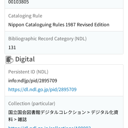
00103805
Cataloging Rule
Nippon Cataloguing Rules 1987 Revised Edition
Bibliographic Record Category (NDL)
131
Digital
Persistent ID (NDL)
info:ndljp/pid/2895709
https://dl.ndl.go.jp/pid/2895709
Collection (particular)
国立国会図書館デジタルコレクション > デジタル化資
料 > 雑誌