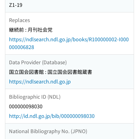
Z1-19
Replaces
継続前 : 月刊社会党
https://ndlsearch.ndl.go.jp/books/R100000002-I000
000006828
Data Provider (Database)
国立国会図書館 : 国立国会図書館蔵書
https://ndlsearch.ndl.go.jp
Bibliographic ID (NDL)
000000098030
http://id.ndl.go.jp/bib/000000098030
National Bibliography No. (JPNO)