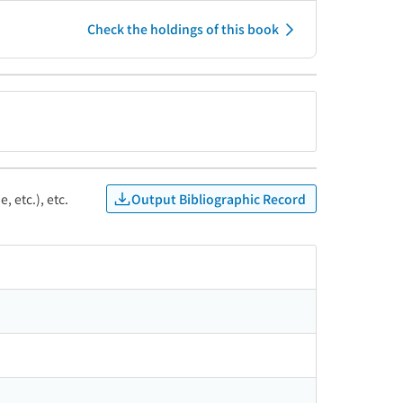
Check the holdings of this book
Output Bibliographic Record
, etc.), etc.