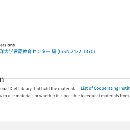
versions
言語教育センター 編 (ISSN:2432-1370)
an
List of Cooperating Inst
onal Diet Library that hold the material.
w to use materials or whether it is possible to request materials from