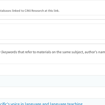
tabases linked to CiNii Research at this link.
ty (keywords that refer to materials on the same subject, author's name
acific's voice in language and language teaching