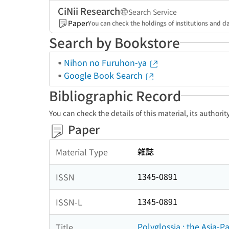
CiNii Research
Search Service
Paper
You can check the holdings of institutions and da
Search by Bookstore
Nihon no Furuhon-ya
Google Book Search
Bibliographic Record
You can check the details of this material, its authori
Paper
雑誌
Material Type
1345-0891
ISSN
1345-0891
ISSN-L
Polyglossia : the Asia-P
Title