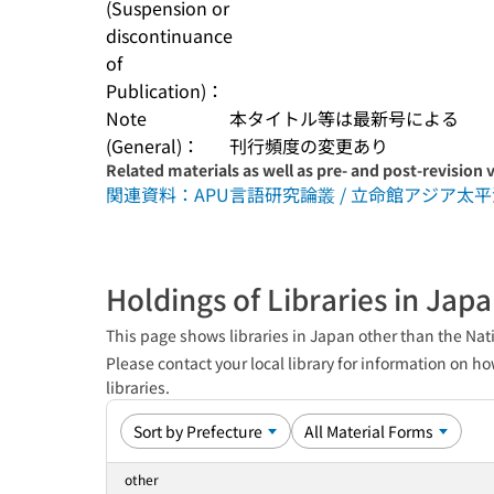
(Suspension or
discontinuance
of
Publication)：
Note
本タイトル等は最新号による
(General)：
刊行頻度の変更あり
Related materials as well as pre- and post-revision 
関連資料：APU言語研究論叢 / 立命館アジア太平洋大学
Holdings of Libraries in Jap
This page shows libraries in Japan other than the Nati
Please contact your local library for information on ho
libraries.
other