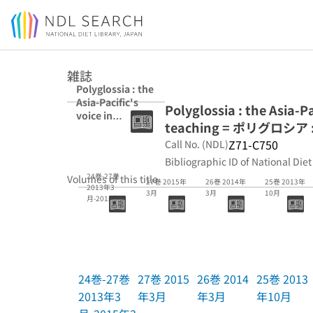
Jump to main content
雑誌
Polyglossia : the
Asia-Pacific's
Polyglossia : the Asia-P
voice in
teaching = ポリグロ
language and
language
Z71-C750
Call No. (NDL)
teaching
Bibliographic ID of National Diet
24巻-27巻
Volumes of this title
27巻 2015年
26巻 2014年
25巻 2013年
2013年3
3月
3月
10月
月-2015年3
月
24巻-27巻
27巻 2015
26巻 2014
25巻 2013
2013年3
年3月
年3月
年10月