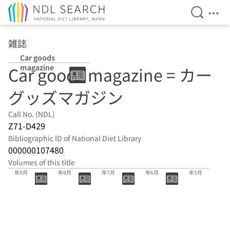
Open Se
Ope
Jump to main content
雑誌
Car goods
magazine
Car goods magazine = カー
グッズマガジン
Call No. (NDL)
Z71-D429
Bibliographic ID of National Diet Library
000000107480
Volumes of this title
308巻 2026
307巻 2026
306巻 2026
305巻 2026
304巻 2026
年9月
年8月
年7月
年6月
年5月