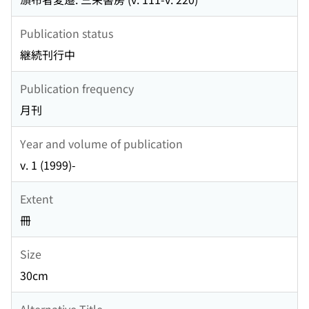
Publication status
継続刊行中
Publication frequency
月刊
Year and volume of publication
v. 1 (1999)-
Extent
冊
Size
30cm
Alternative Title