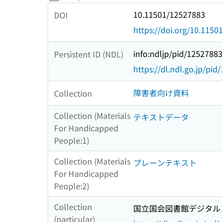
10.11501/12527883
DOI
https://doi.org/10.115
info:ndljp/pid/1252788
Persistent ID (NDL)
https://dl.ndl.go.jp/pi
障害者向け資料
Collection
Collection (Materials
テキストデータ
For Handicapped
People:1)
Collection (Materials
プレーンテキスト
For Handicapped
People:2)
Collection
国立国会図書館デジタルコ
(particular)