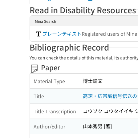
Read in Disability Resources
Mina Search
プレーンテキスト
Registered users of Min
Bibliographic Record
You can check the details of this material, its authori
Paper
博士論文
Material Type
高速・広帯域信号伝送の
Title
コウソク コウタイイキ シ
Title Transcription
山本秀男 [著]
Author/Editor