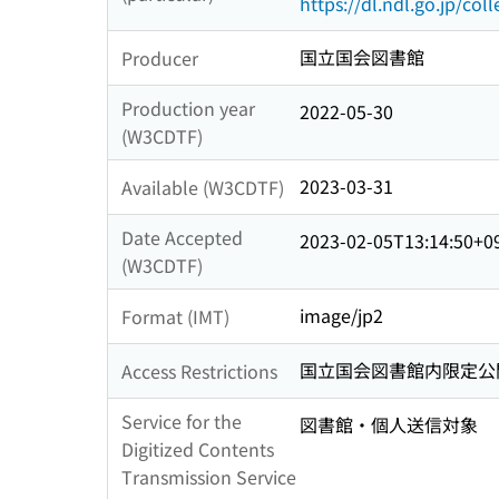
https://dl.ndl.go.jp/col
国立国会図書館
Producer
Production year
2022-05-30
(W3CDTF)
2023-03-31
Available (W3CDTF)
Date Accepted
2023-02-05T13:14:50+0
(W3CDTF)
image/jp2
Format (IMT)
国立国会図書館内限定公
Access Restrictions
Service for the
図書館・個人送信対象
Digitized Contents
Transmission Service