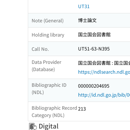
UT31
博士論文
Note (General)
国立国会図書館
Holding library
UT51-63-N395
Call No.
Data Provider
国立国会図書館 : 国立
(Database)
https://ndlsearch.ndl.go
Bibliographic ID
000000204695
(NDL)
http://id.ndl.go.jp/bib
Bibliographic Record
213
Category (NDL)
Digital