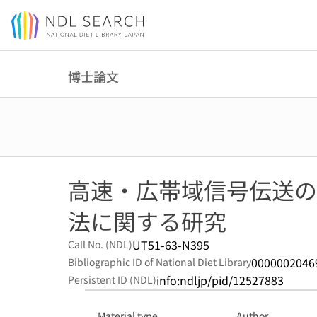
Jump to main content
博士論文
高速・広帯域信号伝送の
法に関する研究
UT51-63-N395
Call No. (NDL)
0000002046
Bibliographic ID of National Diet Library
info:ndljp/pid/12527883
Persistent ID (NDL)
Material type
Author