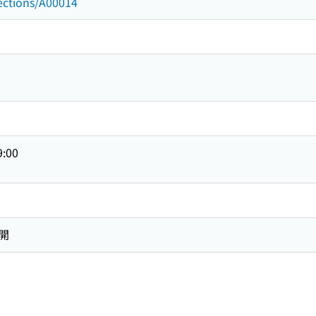
lections/A00014
9:00
開