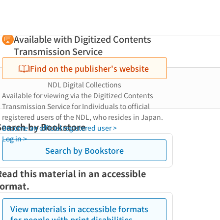
Available with Digitized Contents
Transmission Service
Find on the publisher's website
NDL Digital Collections
Available for viewing via the Digitized Contents
Transmission Service for Individuals to official
registered users of the NDL, who resides in Japan.
Search by Bookstore
Become an official registered user >
Log in >
Search by Bookstore
Read this material in an accessible
format.
View materials in accessible formats
for people with print disabilities