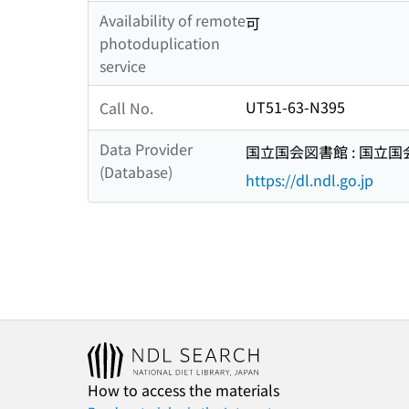
Availability of remote
可
photoduplication
service
UT51-63-N395
Call No.
Data Provider
国立国会図書館 : 国立
(Database)
https://dl.ndl.go.jp
How to access the materials