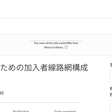
The cover of this title could differ from
Link to Help Page
library to library.
ための加入者線路網構成
95
Publisher
Date granted