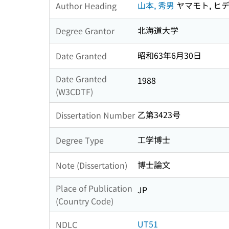
山本, 秀男
ヤマモト, ヒ
Author Heading
北海道大学
Degree Grantor
昭和63年6月30日
Date Granted
Date Granted
1988
(W3CDTF)
乙第3423号
Dissertation Number
工学博士
Degree Type
博士論文
Note (Dissertation)
Place of Publication
JP
(Country Code)
UT51
NDLC