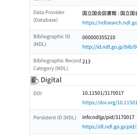
Data Provider
国立国会図書館 : 国立
(Database)
https://ndlsearch.ndl.go
Bibliographic ID
000000355210
(NDL)
http://id.ndl.go.jp/bib
Bibliographic Record
213
Category (NDL)
Digital
10.11501/3170017
DOI
https://doi.org/10.115
info:ndljp/pid/3170017
Persistent ID (NDL)
https://dl.ndl.go.jp/pi