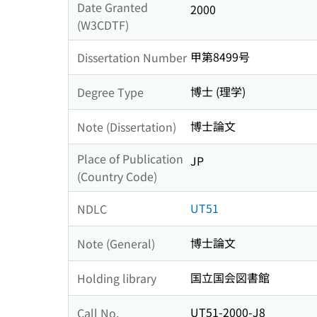
Date Granted
2000
(W3CDTF)
甲第8499号
Dissertation Number
博士 (理学)
Degree Type
博士論文
Note (Dissertation)
Place of Publication
JP
(Country Code)
UT51
NDLC
博士論文
Note (General)
国立国会図書館
Holding library
UT51-2000-J8
Call No.