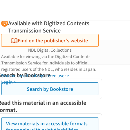
Available with Digitized Contents
Transmission Service
Find on the publisher's website
NDL Digital Collections
Available for viewing via the Digitized Contents
Transmission Service for Individuals to official
registered users of the NDL, who resides in Japan.
Search by Bookstore
Become an official registered user >
Log in >
Search by Bookstore
Read this material in an accessible
format.
View materials in accessible formats
for people with print disabilities