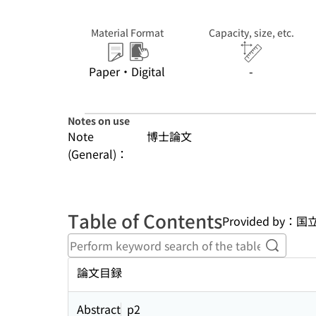
Material Format
Capacity, size, etc.
Paper・Digital
-
Notes on use
Note
博士論文
(General)：
Table of Contents
Provided b
Perform
論文目録
Abstract
p2