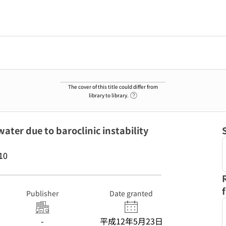
The cover of this title could differ from
Link to Help Page
library to library.
ter due to baroclinic instability
10
Publisher
Date granted
-
平成12年5月23日