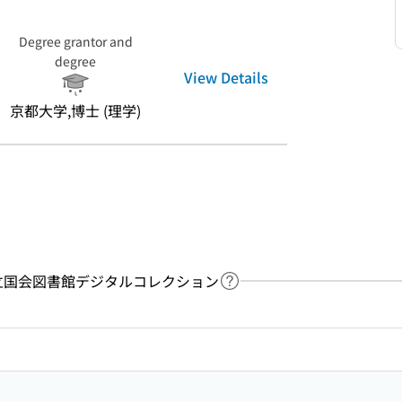
Degree grantor and
degree
View Details
京都大学,博士 (理学)
y：国立国会図書館デジタルコレクション
Link to Help Page
 keyword search of the table of contents