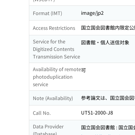
image/jp2
Format (IMT)
国立国会図書館内限定公
Access Restrictions
Service for the
図書館・個人送信対象
Digitized Contents
Transmission Service
Availability of remote
可
photoduplication
service
参考論文は、国立国会図
Note (Availability)
UT51-2000-J8
Call No.
Data Provider
国立国会図書館 : 国立
(Database)