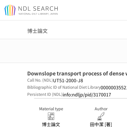
Jump to main content
博士論文
Downslope transport process of dense wa
UT51-2000-J8
Call No. (NDL)
0000003552
Bibliographic ID of National Diet Library
info:ndljp/pid/3170017
Persistent ID (NDL)
Material type
Author
博士論文
田中潔 [著]