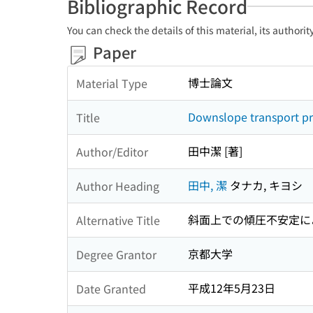
Bibliographic Record
You can check the details of this material, its authori
Paper
博士論文
Material Type
Downslope transport pro
Title
田中潔 [著]
Author/Editor
田中, 潔
タナカ, キヨシ
Author Heading
斜面上での傾圧不安定によ
Alternative Title
京都大学
Degree Grantor
平成12年5月23日
Date Granted