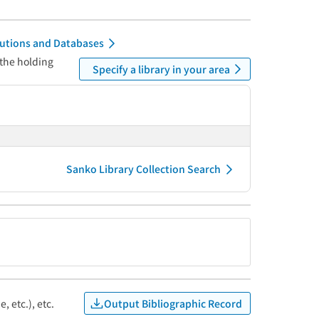
itutions and Databases
 the holding
Specify a library in your area
Sanko Library Collection Search
Output Bibliographic Record
, etc.), etc.