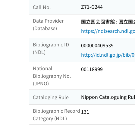
Z71-G244
Call No.
Data Provider
国立国会図書館 : 国立
(Database)
https://ndlsearch.ndl.go
Bibliographic ID
000000409539
(NDL)
http://id.ndl.go.jp/bib
National
00118999
Bibliography No.
(JPNO)
Nippon Cataloguing Rul
Cataloging Rule
Bibliographic Record
131
Category (NDL)