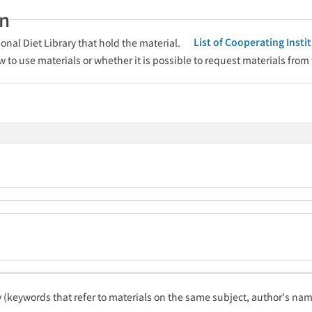
an
List of Cooperating Inst
onal Diet Library that hold the material.
w to use materials or whether it is possible to request materials from
ty (keywords that refer to materials on the same subject, author's name