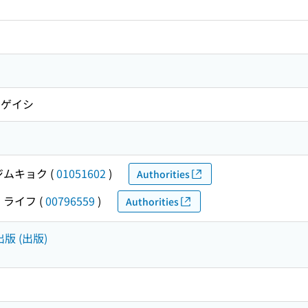
ンゲイシ
ジムキョク
(
01051602
)
Authorities
 ライフ
(
00796559
)
Authorities
出版 (出版)