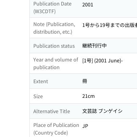
Publication Date
2001
(W3CDTF)
Note (Publication,
1号から19号までの出版
distribution, etc.)
継続刊行中
Publication status
Year and volume of
[1号] (2001 June)-
publication
冊
Extent
21cm
Size
文芸誌 ブンゲイシ
Alternative Title
Place of Publication
JP
(Country Code)