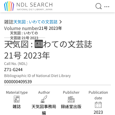
Open Se
Ope
Jump to main content
雑誌
天気図 : いわての文芸誌
Volume number
21号 2023年
天気図 : いわての
文芸誌 21号 2023
天気図 : いわての文芸誌
年
21号 2023年
Call No. (NDL)
Z71-G244
Bibliographic ID of National Diet Library
000000409539
Material type
Author
Publisher
Publication
date
雑誌
天気図事務局
録繙堂出版
2023
編