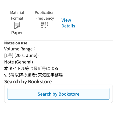
Material
Publication
Format
Frequency
View
Details
Paper
-
Notes on use
Volume Range：
[1号] (2001 June)-
Note (General)：
本タイトル等は最新号による
v. 5号以降の編者: 天気図事務局
Search by Bookstore
Search by Bookstore