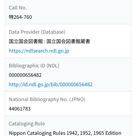
Call No.
特264-760
Data Provider (Database)
国立国会図書館 : 国立国会図書館蔵書
https://ndlsearch.ndl.go.jp
Bibliographic ID (NDL)
000000656482
http://id.ndl.go.jp/bib/000000656482
National Bibliography No. (JPNO)
44061783
Cataloging Rule
Nippon Cataloging Rules 1942, 1952, 1965 Edition