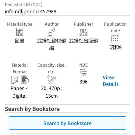
Persistent ID (NDL)
info:ndljp/pid/1457988
Material type
Author
Publisher
Publication
date
図書
武揚社編輯部
武揚社出版部
昭和9
編
Material
Capacity, size,
NDC
Format
etc.
View
396
Details
Paper・
20, 470p ;
Digital
13cm
Search by Bookstore
Search by Bookstore