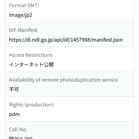
Format (IMT)
image/jp2
IIIF Manifest
https://dl.ndl.go.jp/api/iiif/1457988/manifest.json
Access Restrictions
インターネット公開
Availability of remote photoduplication service
不可
Rights (production)
pdm
Call No.
特264-760