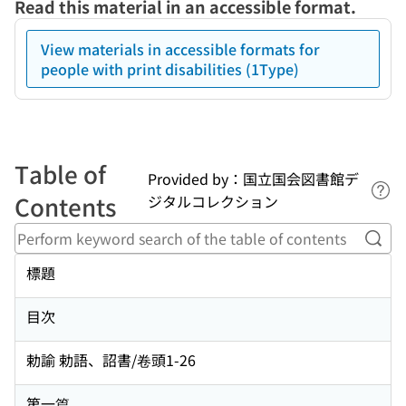
Read this material in an accessible format.
View materials in accessible formats for
people with print disabilities (1Type)
Table of
Provided by：国立国会図書館デ
Lin
Contents
ジタルコレクション
Perf
標題
目次
勅諭 勅語、詔書/卷頭1-26
第一篇