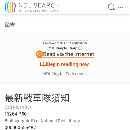
Open Se
Ope
Jump to main content
図書
The cover of this title could differ
Link to Help Page
from library to library.
Read via the Internet
Begin reading now
NDL Digital Collections
最新戦車隊須知
Call No. (NDL)
特264-760
Bibliographic ID of National Diet Library
000000656482