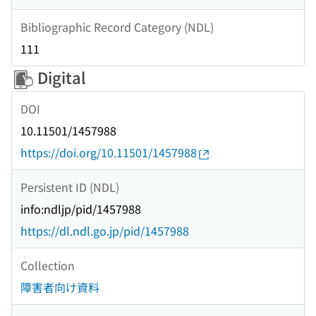
Bibliographic Record Category (NDL)
111
Digital
DOI
10.11501/1457988
https://doi.org/10.11501/1457988
Persistent ID (NDL)
info:ndljp/pid/1457988
https://dl.ndl.go.jp/pid/1457988
Collection
障害者向け資料