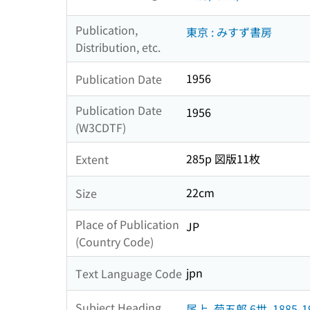
Publication,
東京 : みすず書房
Distribution, etc.
1956
Publication Date
Publication Date
1956
(W3CDTF)
285p 図版11枚
Extent
22cm
Size
Place of Publication
JP
(Country Code)
jpn
Text Language Code
Subject Heading
尾上, 菊五郎 6世, 1885-1