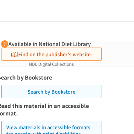
Available in National Diet Library
Find on the publisher's website
NDL Digital Collections
Search by Bookstore
Search by Bookstore
Read this material in an accessible
format.
View materials in accessible formats
for people with print disabilities