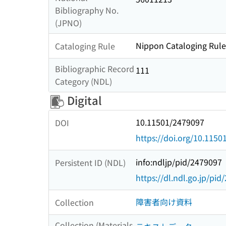
Bibliography No.
(JPNO)
Nippon Cataloging Rules
Cataloging Rule
Bibliographic Record
111
Category (NDL)
Digital
10.11501/2479097
DOI
https://doi.org/10.115
info:ndljp/pid/2479097
Persistent ID (NDL)
https://dl.ndl.go.jp/pi
障害者向け資料
Collection
Collection (Materials