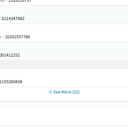
1103120737
0114347982
：
10201557786
er：
001412251
1105260838
See More (21)