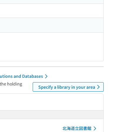
itutions and Databases
 the holding
Specify a library in your area
北海道立図書館