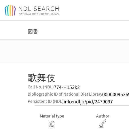
Jump to main content
図書
歌舞伎
774-H153k2
Call No. (NDL)
0000009526
Bibliographic ID of National Diet Library
info:ndljp/pid/2479097
Persistent ID (NDL)
Material type
Author