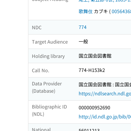
歌舞伎
カブキ
(
0056436
774
NDC
一般
Target Audience
国立国会図書館
Holding library
774-H153k2
Call No.
Data Provider
国立国会図書館 : 国立
(Database)
https://ndlsearch.ndl.go
Bibliographic ID
000000952690
(NDL)
http://id.ndl.go.jp/bib
National
56011213