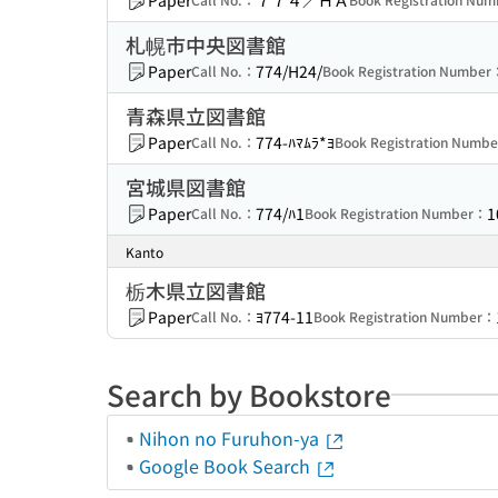
Paper
７７４／ＨＡ
札幌市中央図書館
Paper
774/H24/
Call No.：
Book Registration Number
青森県立図書館
Paper
774-ﾊﾏﾑﾗ*ﾖ
Call No.：
Book Registration Numb
宮城県図書館
Paper
774/ﾊ1
1
Call No.：
Book Registration Number：
Kanto
栃木県立図書館
Paper
ﾖ774-11
Call No.：
Book Registration Number：
Search by Bookstore
Nihon no Furuhon-ya
Google Book Search