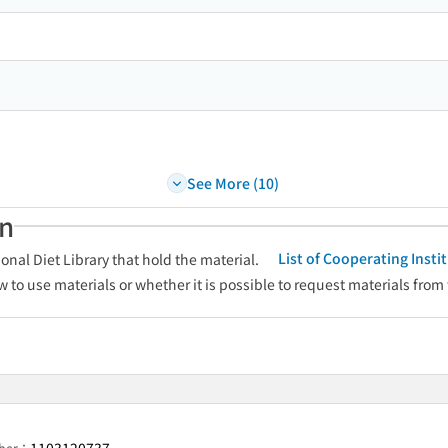
See More (10)
an
List of Cooperating Inst
onal Diet Library that hold the material.
w to use materials or whether it is possible to request materials from
mber：