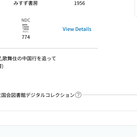
みすず書房
1956
NDC
View Details
774
究,歌舞伎の中国行を追って
書)
y：国立国会図書館デジタルコレクション
Link to Help Page
 keyword search of the table of contents