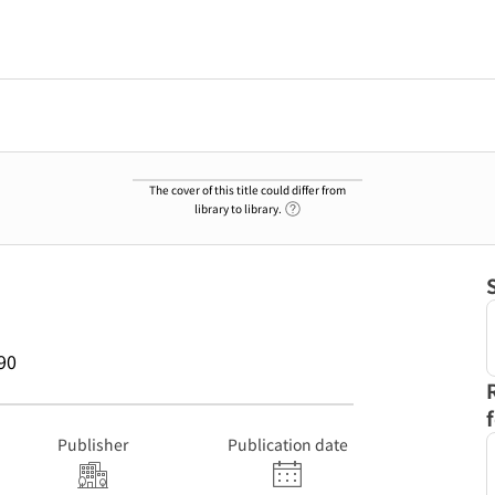
The cover of this title could differ from
Link to Help Page
library to library.
90
Publisher
Publication date