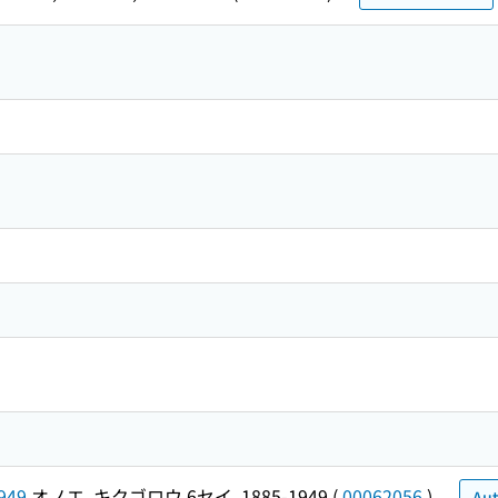
949
オノエ, キクゴロウ 6セイ, 1885-1949
(
00062056
)
Aut