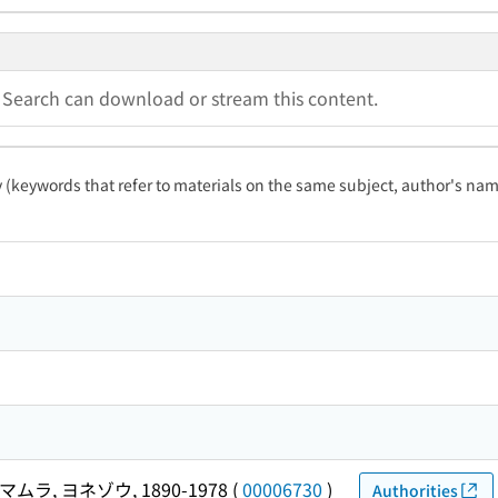
a Search can download or stream this content.
ty (keywords that refer to materials on the same subject, author's name
マムラ, ヨネゾウ, 1890-1978
(
00006730
)
Authorities