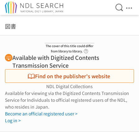
Open Se
Ope
Jump to main content
図書
The cover of this title could differ
Link to Help Page
from library to library.
Available with Digitized Contents
Transmission Service
Find on the publisher's website
NDL Digital Collections
Available for viewing via the Digitized Contents Transmission
Service for Individuals to official registered users of the NDL,
who resides in Japan.
Become an official registered user >
Log in >