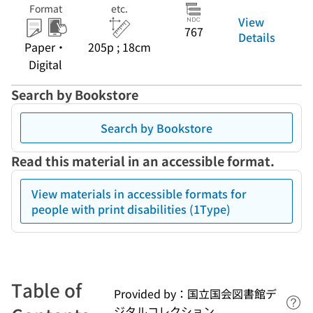
Format
etc.
View
767
Details
Paper・
205p ; 18cm
Digital
Search by Bookstore
Search by Bookstore
Read this material in an accessible format.
View materials in accessible formats for
people with print disabilities (1Type)
Table of
Provided by：国立国会図書館デ
Lin
ジタルコレクション