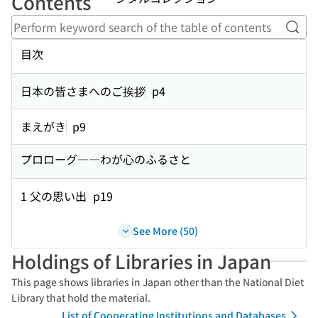
Contents
Perf
目次
日本の皆さまへのご挨拶
p4
まえがき
p9
プロローグ――わが心のふるさと
1 父の思い出
p19
See More (50)
Holdings of Libraries in Japan
This page shows libraries in Japan other than the National Diet
Library that hold the material.
List of Cooperating Institutions and Databases