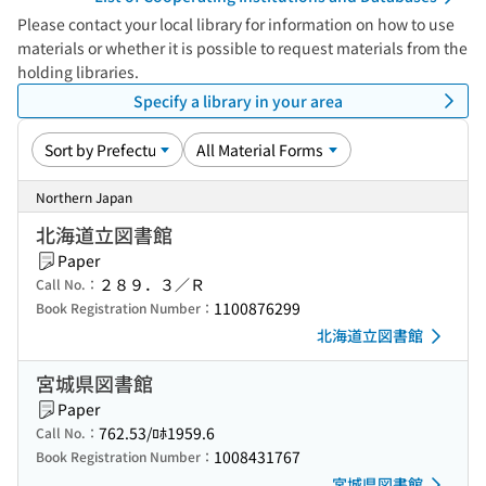
Please contact your local library for information on how to use
materials or whether it is possible to request materials from the
holding libraries.
Specify a library in your area
Northern Japan
北海道立図書館
Paper
２８９．３／Ｒ
Call No.：
1100876299
Book Registration Number：
北海道立図書館
宮城県図書館
Paper
762.53/ﾛﾎ1959.6
Call No.：
1008431767
Book Registration Number：
宮城県図書館