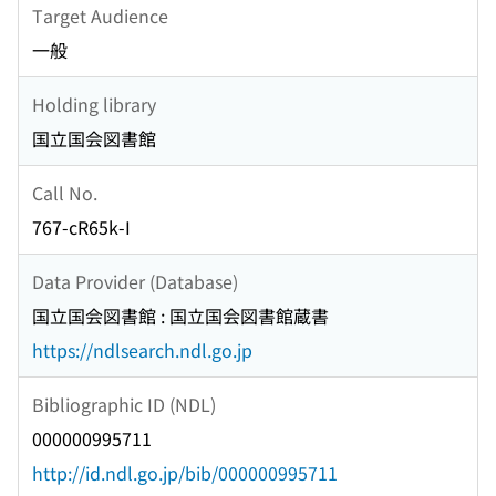
Target Audience
一般
Holding library
国立国会図書館
Call No.
767-cR65k-I
Data Provider (Database)
国立国会図書館 : 国立国会図書館蔵書
https://ndlsearch.ndl.go.jp
Bibliographic ID (NDL)
000000995711
http://id.ndl.go.jp/bib/000000995711