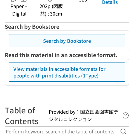
Details
Paper・
202p (図版
Digital
共) ; 30cm
Search by Bookstore
Search by Bookstore
Read this material in an accessible format.
View materials in accessible formats for
people with print disabilities (1Type)
Table of
Provided by：国立国会図書館デ
Lin
Contents
ジタルコレクション