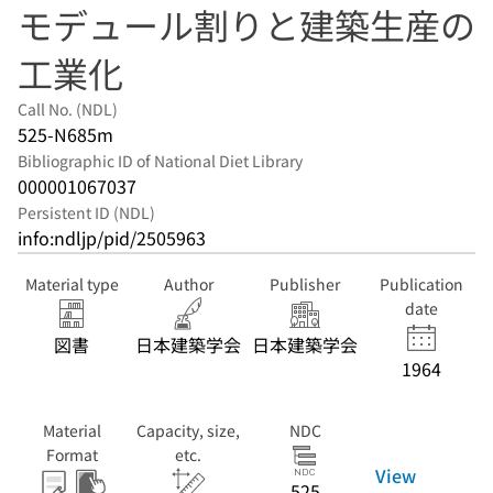
モデュール割りと建築生産の
工業化
Call No. (NDL)
525-N685m
Bibliographic ID of National Diet Library
000001067037
Persistent ID (NDL)
info:ndljp/pid/2505963
Material type
Author
Publisher
Publication
date
図書
日本建築学会
日本建築学会
1964
Material
Capacity, size,
NDC
Format
etc.
View
525