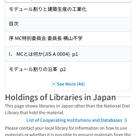
Perf
モデュール割りと建築生産の工業化
目次
序 MC特別委員会 委員長 横山不学
I． MCとは何か(JIS A 0004)
p1
モデュール割りの沿革
p2
See More (44)
Holdings of Libraries in Japan
This page shows libraries in Japan other than the National Diet
Library that hold the material.
List of Cooperating Institutions and Databases
Please contact your local library for information on how to use
materials or whether it is possible to request materials from the