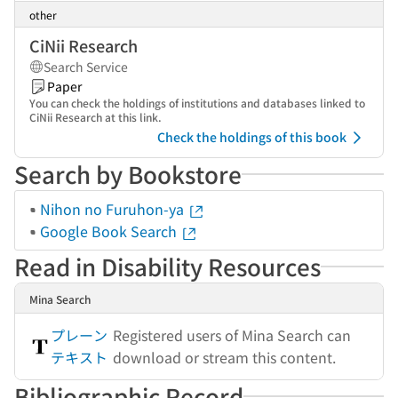
other
CiNii Research
Search Service
Paper
You can check the holdings of institutions and databases linked to
CiNii Research at this link.
Check the holdings of this book
Search by Bookstore
Nihon no Furuhon-ya
Google Book Search
Read in Disability Resources
Mina Search
プレーン
Registered users of Mina Search can
テキスト
download or stream this content.
Bibliographic Record