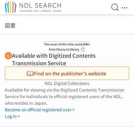
Open Se
Ope
Jump to main content
図書
The cover of this title could differ
Link to Help Page
from library to library.
Available with Digitized Contents
Transmission Service
Find on the publisher's website
NDL Digital Collections
Available for viewing via the Digitized Contents Transmission
Service for Individuals to official registered users of the NDL,
who resides in Japan.
Become an official registered user >
Log in >