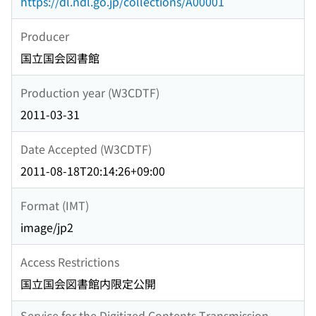
https://dl.ndl.go.jp/collections/A00001
Producer
国立国会図書館
Production year (W3CDTF)
2011-03-31
Date Accepted (W3CDTF)
2011-08-18T20:14:26+09:00
Format (IMT)
image/jp2
Access Restrictions
国立国会図書館内限定公開
Service for the Digitized Contents Transmission