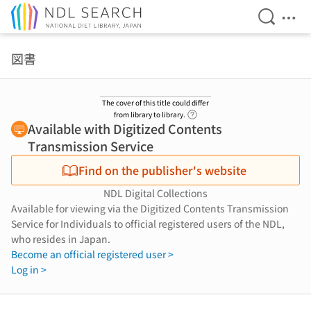
Open Se
Ope
Jump to main content
図書
The cover of this title could differ
Link to Help Page
from library to library.
Available with Digitized Contents
Transmission Service
Find on the publisher's website
NDL Digital Collections
Available for viewing via the Digitized Contents Transmission
Service for Individuals to official registered users of the NDL,
who resides in Japan.
Become an official registered user >
Log in >