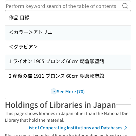
Perf
作品 目録
＜カラー＞アトリエ
＜グラビア＞
1 ライオン 1905 ブロンズ 60cm 朝倉彫塑館
2 産後の猫 1911 ブロンズ 60cm 朝倉彫塑館
See More (70)
Holdings of Libraries in Japan
This page shows libraries in Japan other than the National Diet
Library that hold the material.
List of Cooperating Institutions and Databases
Please contact your local library for information on how to use