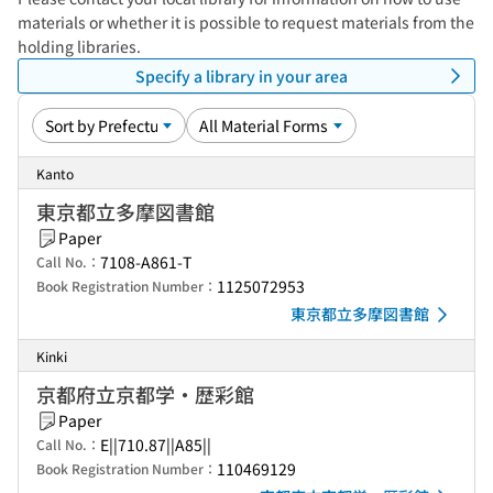
materials or whether it is possible to request materials from the
holding libraries.
Specify a library in your area
Kanto
東京都立多摩図書館
Paper
7108-A861-T
Call No.：
1125072953
Book Registration Number：
東京都立多摩図書館
Kinki
京都府立京都学・歴彩館
Paper
E||710.87||A85||
Call No.：
110469129
Book Registration Number：