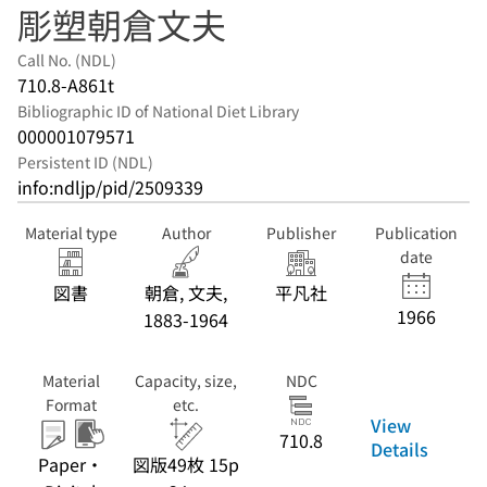
彫塑朝倉文夫
Call No. (NDL)
710.8-A861t
Bibliographic ID of National Diet Library
000001079571
Persistent ID (NDL)
info:ndljp/pid/2509339
Material type
Author
Publisher
Publication
date
図書
朝倉, 文夫,
平凡社
1966
1883-1964
Material
Capacity, size,
NDC
Format
etc.
View
710.8
Details
Paper・
図版49枚 15p