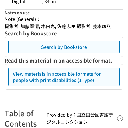
Digital
; 34cm
Notes on use
Note (General)：
編集者: 加藤顕清, 木内克, 佐藤忠良 撮影者: 藤本四八
Search by Bookstore
Search by Bookstore
Read this material in an accessible format.
View materials in accessible formats for
people with print disabilities (1Type)
Table of
Provided by：国立国会図書館デ
Lin
Contents
ジタルコレクション